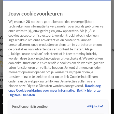
Jouw cookievoorkeuren
Wij en onze
28
partners gebruiken cookies en vergelijkbare
technieken om informatie te verzamelen over jou als gebruiker van
onze website(s), jouw gedrag en jouw apparaten. Als je „Alle
cookies accepteren” selecteert, worden trackingtechnologieën
Overzicht
In de
Onze programma's
Uitzendingen
Onze gezichten
ingeschakeld om onze advertenties en content te kunnen
Wandelgangen
Interviews
Uitzending
personaliseren, onze producten en diensten te verbeteren en om
bijwonen
de prestaties van advertenties en content te meten. Als je
Podcast
Shop
Veelgestelde vragen
Kijkersvraag insturen
„Huidige keuze opslaan” selecteert of je toestemming intrekt,
Volg Vandaag Inside
worden deze trackingtechnologieën uitgeschakeld. We gebruiken
dan enkel functionele en essentiële cookies om de website goed te
laten functioneren en veilig te houden. Je kunt dit menu op ieder
moment opnieuw openen om je keuzes te wijzigen of om je
Zoeken
toestemming in te trekken door op de link Cookie-instellingen
Uitzendingen
Vandaag Inside
De Oranjezomer
Shop
Uitzending
onder aan de webpagina te klikken. Je selecties zullen overal
bijwonen
binnen onze Digitale Diensten worden doorgevoerd.
Raadpleeg
onze Cookieverklaring voor meer informatie.
Bekijk hier onze
'Je gaat je afvragen of Van der Sar een goede
Digitale Diensten.
algemeen directeur is voor Ajax'
Altijd actief
Functioneel & Essentieel
7 feb 2022, 23:12