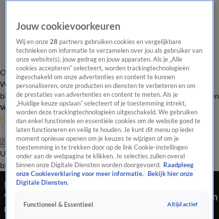
Jouw cookievoorkeuren
Wij en onze
28
partners gebruiken cookies en vergelijkbare
technieken om informatie te verzamelen over jou als gebruiker van
onze website(s), jouw gedrag en jouw apparaten. Als je „Alle
cookies accepteren” selecteert, worden trackingtechnologieën
Overzicht
In de
Onze programma's
Uitzendingen
Onze gezichten
ingeschakeld om onze advertenties en content te kunnen
Wandelgangen
Interviews
Uitzending
personaliseren, onze producten en diensten te verbeteren en om
bijwonen
de prestaties van advertenties en content te meten. Als je
Podcast
Shop
Veelgestelde vragen
Kijkersvraag insturen
„Huidige keuze opslaan” selecteert of je toestemming intrekt,
Volg Vandaag Inside
worden deze trackingtechnologieën uitgeschakeld. We gebruiken
dan enkel functionele en essentiële cookies om de website goed te
laten functioneren en veilig te houden. Je kunt dit menu op ieder
moment opnieuw openen om je keuzes te wijzigen of om je
Zoeken
toestemming in te trekken door op de link Cookie-instellingen
Uitzendingen
Vandaag Inside
De Oranjezomer
Shop
Uitzending
onder aan de webpagina te klikken. Je selecties zullen overal
bijwonen
binnen onze Digitale Diensten worden doorgevoerd.
Raadpleeg
onze Cookieverklaring voor meer informatie.
Bekijk hier onze
In de Wandelgangen met Wouter de Winther:
Digitale Diensten.
‘Als dat nou het grootste verwijt is wat je mij kan
Altijd actief
Functioneel & Essentieel
maken…’