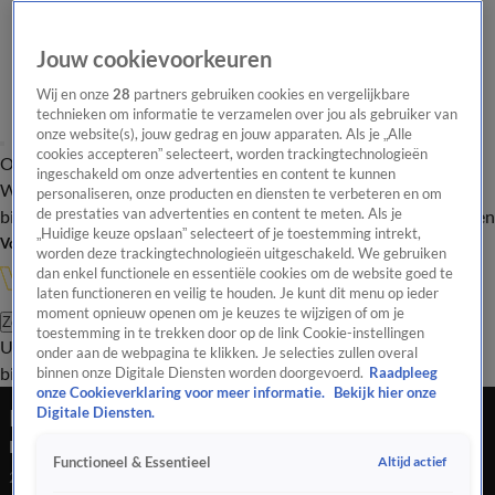
Jouw cookievoorkeuren
Wij en onze
28
partners gebruiken cookies en vergelijkbare
technieken om informatie te verzamelen over jou als gebruiker van
onze website(s), jouw gedrag en jouw apparaten. Als je „Alle
cookies accepteren” selecteert, worden trackingtechnologieën
Overzicht
In de
Onze programma's
Uitzendingen
Onze gezichten
ingeschakeld om onze advertenties en content te kunnen
Wandelgangen
Interviews
Uitzending
personaliseren, onze producten en diensten te verbeteren en om
bijwonen
de prestaties van advertenties en content te meten. Als je
Podcast
Shop
Veelgestelde vragen
Kijkersvraag insturen
„Huidige keuze opslaan” selecteert of je toestemming intrekt,
Volg Vandaag Inside
worden deze trackingtechnologieën uitgeschakeld. We gebruiken
dan enkel functionele en essentiële cookies om de website goed te
laten functioneren en veilig te houden. Je kunt dit menu op ieder
moment opnieuw openen om je keuzes te wijzigen of om je
Zoeken
toestemming in te trekken door op de link Cookie-instellingen
Uitzendingen
Vandaag Inside
De Oranjezomer
Shop
Uitzending
onder aan de webpagina te klikken. Je selecties zullen overal
bijwonen
binnen onze Digitale Diensten worden doorgevoerd.
Raadpleeg
onze Cookieverklaring voor meer informatie.
Bekijk hier onze
In de Wandelgangen met Wim Kieft: 'Dat is een
Digitale Diensten.
mooie afsluiter!'
Altijd actief
Functioneel & Essentieel
22 feb 2022, 08:42