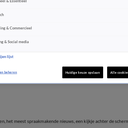
eel & Essentieel
sch
sing & Commercieel
ng & Social media
jen lijst
en beheren
Huidige keuze opslaan
Alle cookie
ten, het meest spraakmakende nieuws, een kijkje achter de scher