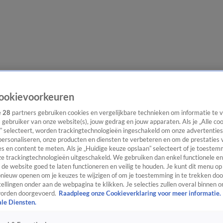
lgangen
Interviews
Uitzending bijwonen
Podcast
Shop
Veelgesteld
ookievoorkeuren
e
28
partners gebruiken cookies en vergelijkbare technieken om informatie te
s gebruiker van onze website(s), jouw gedrag en jouw apparaten. Als je „Alle co
” selecteert, worden trackingtechnologieën ingeschakeld om onze advertenties
ijwonen
personaliseren, onze producten en diensten te verbeteren en om de prestaties 
s en content te meten. Als je „Huidige keuze opslaan” selecteert of je toestemm
e trackingtechnologieën uitgeschakeld. We gebruiken dan enkel functionele en
de website goed te laten functioneren en veilig te houden. Je kunt dit menu op
ieuw openen om je keuzes te wijzigen of om je toestemming in te trekken door
ellingen onder aan de webpagina te klikken. Je selecties zullen overal binnen o
orden doorgevoerd.
Raadpleeg onze Cookieverklaring voor meer informatie.
ale Diensten.