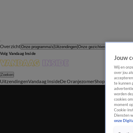
Overzicht
In de Wande
Onze programma's
Uitzendingen
Onze gezichten
Volg Vandaag Inside
Jouw c
Wij en onz
over jou al
Zoeken
accepteren
Uitzendingen
Vandaag Inside
De Oranjezomer
Shop
Uitzending b
te kunnen 
advertentie
worden dez
cookies om 
moment opn
Cookie-inst
Diensten w
onze Digit