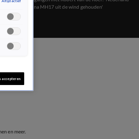
Altijd actief
heeft Poetin na MH17 uit de wind gehouden'
s accepteren
men en meer.