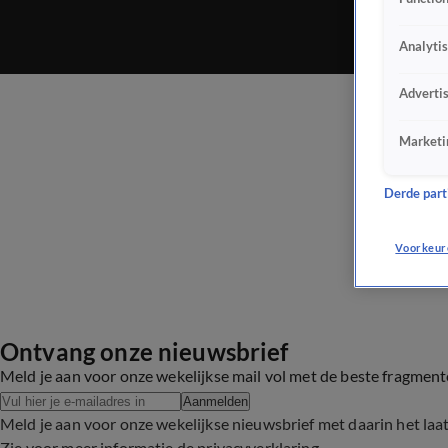
Analyti
Adverti
Marketi
Derde parti
Voorkeur
Ontvang onze nieuwsbrief
Meld je aan voor onze wekelijkse mail vol met de beste fragmen
Aanmelden
Meld je aan voor onze wekelijkse nieuwsbrief met daarin het laa
Zie voor meer informatie de
privacyverklaring
.