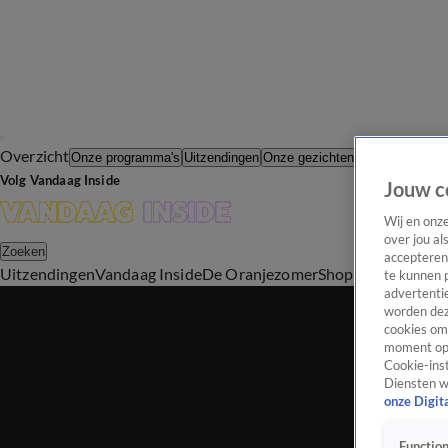
Overzicht
In de Wande
Onze programma's
Uitzendingen
Onze gezichten
Volg Vandaag Inside
Jouw c
Wij en onz
over jou al
Zoeken
accepteren
Uitzendingen
Vandaag Inside
De Oranjezomer
Shop
Uitzending b
te kunnen 
advertentie
worden dez
cookies om 
moment opn
Cookie-inst
Diensten w
onze Digit
Function