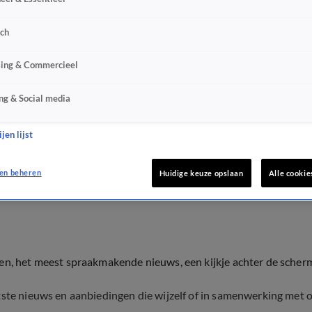
sch
sing & Commercieel
ng & Social media
jen lijst
en beheren
Huidige keuze opslaan
Alle cookie
ten, het meest spraakmakende nieuws, een kijkje achter de scher
tste nieuws en aanbiedingen die wijzelf of in samenwerking met 