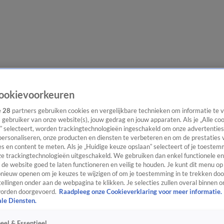
lgangen
Interviews
Uitzending bijwonen
Podcast
Shop
Veelgesteld
ookievoorkeuren
e
28
partners gebruiken cookies en vergelijkbare technieken om informatie te
s gebruiker van onze website(s), jouw gedrag en jouw apparaten. Als je „Alle co
” selecteert, worden trackingtechnologieën ingeschakeld om onze advertenties
ijwonen
personaliseren, onze producten en diensten te verbeteren en om de prestaties 
s en content te meten. Als je „Huidige keuze opslaan” selecteert of je toestemm
e trackingtechnologieën uitgeschakeld. We gebruiken dan enkel functionele en
de website goed te laten functioneren en veilig te houden. Je kunt dit menu op
ieuw openen om je keuzes te wijzigen of om je toestemming in te trekken door
ellingen onder aan de webpagina te klikken. Je selecties zullen overal binnen o
orden doorgevoerd.
Raadpleeg onze Cookieverklaring voor meer informatie.
ale Diensten.
eel & Essentieel