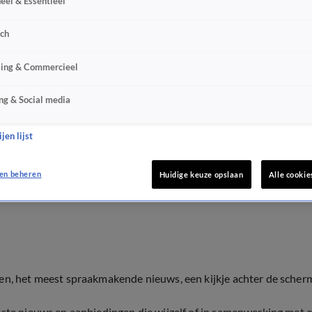
eel & Essentieel
sch
sing & Commercieel
ng & Social media
jen lijst
en beheren
Huidige keuze opslaan
Alle cookie
ten, het meest spraakmakende nieuws, een kijkje achter de scher
tste nieuws en aanbiedingen die wijzelf of in samenwerking met 