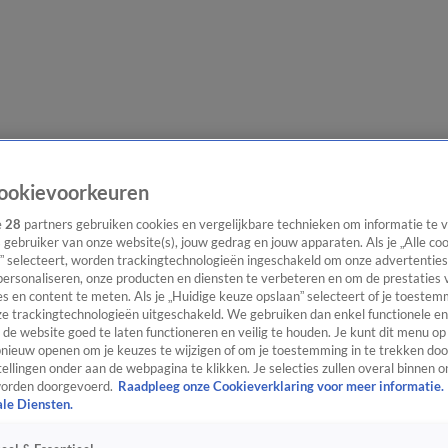
lgangen
Interviews
Uitzending bijwonen
Podcast
Shop
Veelgesteld
ookievoorkeuren
e
28
partners gebruiken cookies en vergelijkbare technieken om informatie te
s gebruiker van onze website(s), jouw gedrag en jouw apparaten. Als je „Alle co
” selecteert, worden trackingtechnologieën ingeschakeld om onze advertenties
ijwonen
personaliseren, onze producten en diensten te verbeteren en om de prestaties 
s en content te meten. Als je „Huidige keuze opslaan” selecteert of je toestemm
e trackingtechnologieën uitgeschakeld. We gebruiken dan enkel functionele en
de website goed te laten functioneren en veilig te houden. Je kunt dit menu op
ieuw openen om je keuzes te wijzigen of om je toestemming in te trekken door
ellingen onder aan de webpagina te klikken. Je selecties zullen overal binnen o
orden doorgevoerd.
Raadpleeg onze Cookieverklaring voor meer informatie.
ale Diensten.