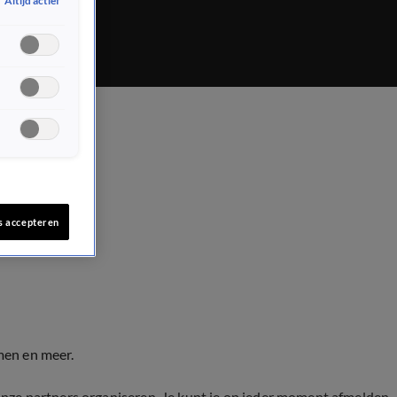
Altijd actief
s accepteren
men en meer.
onze partners organiseren. Je kunt je op ieder moment afmelden.