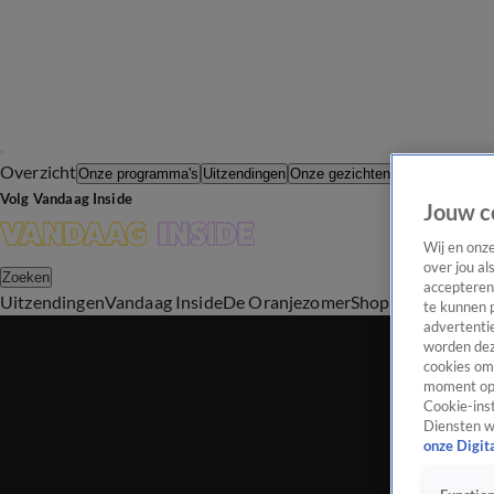
Overzicht
In de Wande
Onze programma's
Uitzendingen
Onze gezichten
Volg Vandaag Inside
Jouw c
Wij en onz
over jou al
Zoeken
accepteren
Uitzendingen
Vandaag Inside
De Oranjezomer
Shop
Uitzending b
te kunnen 
advertentie
worden dez
cookies om 
moment opn
Cookie-inst
Diensten w
onze Digit