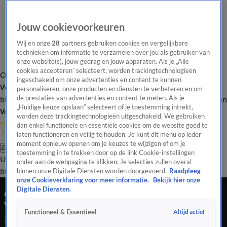
Jouw cookievoorkeuren
Wij en onze
28
partners gebruiken cookies en vergelijkbare
technieken om informatie te verzamelen over jou als gebruiker van
onze website(s), jouw gedrag en jouw apparaten. Als je „Alle
cookies accepteren” selecteert, worden trackingtechnologieën
Overzicht
In de
Onze programma's
Uitzendingen
Onze gezichten
ingeschakeld om onze advertenties en content te kunnen
Wandelgangen
Interviews
Uitzending
personaliseren, onze producten en diensten te verbeteren en om
bijwonen
de prestaties van advertenties en content te meten. Als je
Podcast
Shop
Veelgestelde vragen
Kijkersvraag insturen
„Huidige keuze opslaan” selecteert of je toestemming intrekt,
Volg Vandaag Inside
worden deze trackingtechnologieën uitgeschakeld. We gebruiken
dan enkel functionele en essentiële cookies om de website goed te
laten functioneren en veilig te houden. Je kunt dit menu op ieder
moment opnieuw openen om je keuzes te wijzigen of om je
Zoeken
toestemming in te trekken door op de link Cookie-instellingen
Uitzendingen
Vandaag Inside
De Oranjezomer
Shop
Uitzending
onder aan de webpagina te klikken. Je selecties zullen overal
bijwonen
binnen onze Digitale Diensten worden doorgevoerd.
Raadpleeg
onze Cookieverklaring voor meer informatie.
Bekijk hier onze
Angela de Jong wordt verrast met felicitaties
Digitale Diensten.
van onder andere Gordon en Wendy van Dijk
Altijd actief
Functioneel & Essentieel
24 feb 2022, 00:40