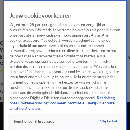
Jouw cookievoorkeuren
Wij en onze
28
partners gebruiken cookies en vergelijkbare
technieken om informatie te verzamelen over jou als gebruiker van
onze website(s), jouw gedrag en jouw apparaten. Als je „Alle
cookies accepteren” selecteert, worden trackingtechnologieën
Overzicht
In de
Onze programma's
Uitzendingen
Onze gezichten
ingeschakeld om onze advertenties en content te kunnen
Wandelgangen
Interviews
Uitzending
personaliseren, onze producten en diensten te verbeteren en om
bijwonen
de prestaties van advertenties en content te meten. Als je
Podcast
Shop
Veelgestelde vragen
Kijkersvraag insturen
„Huidige keuze opslaan” selecteert of je toestemming intrekt,
Volg Vandaag Inside
worden deze trackingtechnologieën uitgeschakeld. We gebruiken
dan enkel functionele en essentiële cookies om de website goed te
laten functioneren en veilig te houden. Je kunt dit menu op ieder
moment opnieuw openen om je keuzes te wijzigen of om je
Zoeken
toestemming in te trekken door op de link Cookie-instellingen
Uitzendingen
Vandaag Inside
De Oranjezomer
Shop
Uitzending
onder aan de webpagina te klikken. Je selecties zullen overal
bijwonen
binnen onze Digitale Diensten worden doorgevoerd.
Raadpleeg
onze Cookieverklaring voor meer informatie.
Bekijk hier onze
Veronica Inside
Digitale Diensten.
Seizoen 2020, aflevering 66
Altijd actief
Functioneel & Essentieel
14 mei 2021, 20:30