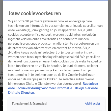
Jouw cookievoorkeuren
Wij en onze
28
partners gebruiken cookies en vergelijkbare
technieken om informatie te verzamelen over jou als gebruiker van
onze website(s), jouw gedrag en jouw apparaten. Als je „Alle
cookies accepteren” selecteert, worden trackingtechnologieën
Overzicht
In de
Onze programma's
Uitzendingen
Onze gezichten
ingeschakeld om onze advertenties en content te kunnen
Wandelgangen
Interviews
Uitzending
personaliseren, onze producten en diensten te verbeteren en om
bijwonen
de prestaties van advertenties en content te meten. Als je
Podcast
Shop
Veelgestelde vragen
Kijkersvraag insturen
„Huidige keuze opslaan” selecteert of je toestemming intrekt,
Volg Vandaag Inside
worden deze trackingtechnologieën uitgeschakeld. We gebruiken
dan enkel functionele en essentiële cookies om de website goed te
laten functioneren en veilig te houden. Je kunt dit menu op ieder
moment opnieuw openen om je keuzes te wijzigen of om je
Zoeken
toestemming in te trekken door op de link Cookie-instellingen
Uitzendingen
Vandaag Inside
De Oranjezomer
Shop
Uitzending
onder aan de webpagina te klikken. Je selecties zullen overal
bijwonen
binnen onze Digitale Diensten worden doorgevoerd.
Raadpleeg
onze Cookieverklaring voor meer informatie.
Bekijk hier onze
Veronica Inside
Digitale Diensten.
Seizoen 2021, aflevering 10
Altijd actief
Functioneel & Essentieel
17 sep 2021, 20:30