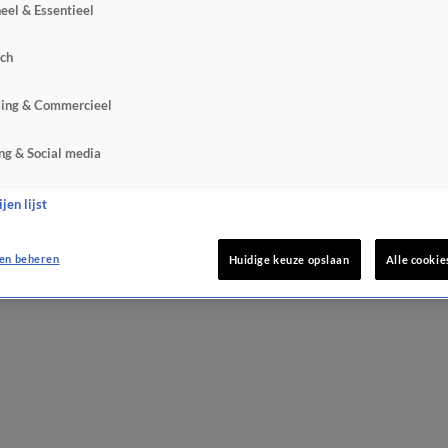
eel & Essentieel
sch
sing & Commercieel
afé
De Oranjewinter
De Oranjezomer
Veronica Inside
Vandaag Ins
ng & Social media
jen lijst
en beheren
Huidige keuze opslaan
Alle cookie