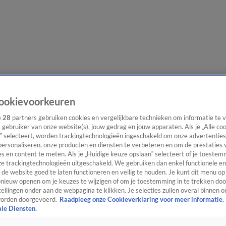
lgangen
Interviews
Uitzending bijwonen
Podcast
Shop
Veelgesteld
ookievoorkeuren
e
28
partners gebruiken cookies en vergelijkbare technieken om informatie te
s gebruiker van onze website(s), jouw gedrag en jouw apparaten. Als je „Alle co
” selecteert, worden trackingtechnologieën ingeschakeld om onze advertenties
ijwonen
personaliseren, onze producten en diensten te verbeteren en om de prestaties 
s en content te meten. Als je „Huidige keuze opslaan” selecteert of je toestemm
e trackingtechnologieën uitgeschakeld. We gebruiken dan enkel functionele en
de website goed te laten functioneren en veilig te houden. Je kunt dit menu op
ieuw openen om je keuzes te wijzigen of om je toestemming in te trekken door
ellingen onder aan de webpagina te klikken. Je selecties zullen overal binnen o
orden doorgevoerd.
Raadpleeg onze Cookieverklaring voor meer informatie.
ale Diensten.