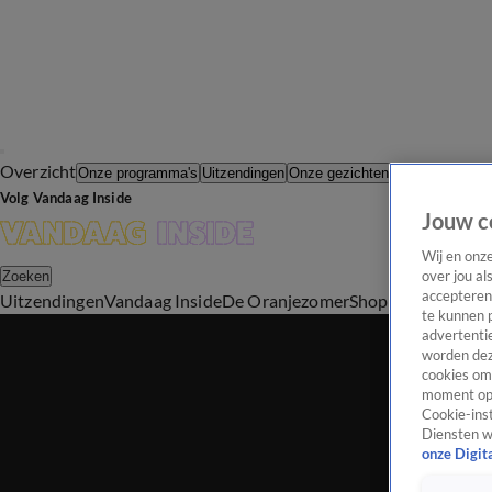
Overzicht
In de Wande
Onze programma's
Uitzendingen
Onze gezichten
Volg Vandaag Inside
Jouw c
Wij en onz
over jou al
Zoeken
accepteren
Uitzendingen
Vandaag Inside
De Oranjezomer
Shop
Uitzending b
te kunnen 
advertentie
worden dez
cookies om 
moment opn
Cookie-inst
Diensten w
onze Digit