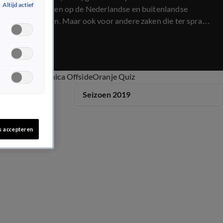
Altijd actief
ontwikkelingen op de Nederlandse en buitenlandse
voetbalvelden. Maar ook voor andere zaken die ter sprake
komen mag de kijker een uitgesproken analyse
verwachten, met hier en daar een knipoog en altijd met
een sausje van voetbalhumor overgoten.
ide Oranje
Veronica Offside
Oranje Quiz
Seizoen 2019
s accepteren