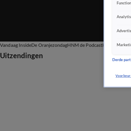
Function
Analyti
Adverti
Vandaag Inside
De Oranjezondag
HNM de Podcast
Het Oranje C
Marketi
Uitzendingen
Derde parti
Voorkeur