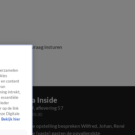
e vragen
Kijkersvraag insturen
 verzamelen
okies
 en content
van
ing intrekt,
 essentiële
Veronica Inside
 ieder
Seizoen 2019, aflevering 57
 op de link
nze Digitale
20 mrt 2020, 20:30
Bekijk hier
In de bekende opstelling bespreken Wilfred, Johan, René
en wisselende (vaste) gasten de opvallendste