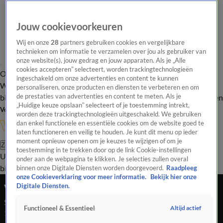
Jouw cookievoorkeuren
Wij en onze
28
partners gebruiken cookies en vergelijkbare
technieken om informatie te verzamelen over jou als gebruiker van
onze website(s), jouw gedrag en jouw apparaten. Als je „Alle
cookies accepteren” selecteert, worden trackingtechnologieën
Overzicht
In de
Onze programma's
Uitzendingen
Onze gezichten
ingeschakeld om onze advertenties en content te kunnen
Wandelgangen
Interviews
Uitzending
personaliseren, onze producten en diensten te verbeteren en om
bijwonen
de prestaties van advertenties en content te meten. Als je
Podcast
Shop
Veelgestelde vragen
Kijkersvraag insturen
„Huidige keuze opslaan” selecteert of je toestemming intrekt,
Volg Vandaag Inside
worden deze trackingtechnologieën uitgeschakeld. We gebruiken
dan enkel functionele en essentiële cookies om de website goed te
laten functioneren en veilig te houden. Je kunt dit menu op ieder
moment opnieuw openen om je keuzes te wijzigen of om je
Zoeken
toestemming in te trekken door op de link Cookie-instellingen
Uitzendingen
Vandaag Inside
De Oranjezomer
Shop
Uitzending
onder aan de webpagina te klikken. Je selecties zullen overal
bijwonen
binnen onze Digitale Diensten worden doorgevoerd.
Raadpleeg
onze Cookieverklaring voor meer informatie.
Bekijk hier onze
Veronica Inside
Digitale Diensten.
Seizoen 2019, aflevering 20
Altijd actief
Functioneel & Essentieel
18 okt 2019, 20:30