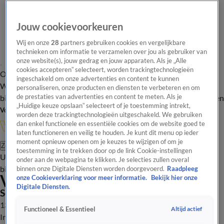
Jouw cookievoorkeuren
Wij en onze
28
partners gebruiken cookies en vergelijkbare
technieken om informatie te verzamelen over jou als gebruiker van
onze website(s), jouw gedrag en jouw apparaten. Als je „Alle
cookies accepteren” selecteert, worden trackingtechnologieën
Overzicht
In de
Onze programma's
Uitzendingen
Onze gezichten
ingeschakeld om onze advertenties en content te kunnen
Wandelgangen
Interviews
Uitzending
personaliseren, onze producten en diensten te verbeteren en om
bijwonen
de prestaties van advertenties en content te meten. Als je
Podcast
Shop
Veelgestelde vragen
Kijkersvraag insturen
„Huidige keuze opslaan” selecteert of je toestemming intrekt,
Volg Vandaag Inside
worden deze trackingtechnologieën uitgeschakeld. We gebruiken
dan enkel functionele en essentiële cookies om de website goed te
laten functioneren en veilig te houden. Je kunt dit menu op ieder
moment opnieuw openen om je keuzes te wijzigen of om je
Zoeken
toestemming in te trekken door op de link Cookie-instellingen
Uitzendingen
Vandaag Inside
De Oranjezomer
Shop
Uitzending
onder aan de webpagina te klikken. Je selecties zullen overal
bijwonen
binnen onze Digitale Diensten worden doorgevoerd.
Raadpleeg
Veronica Inside
onze Cookieverklaring voor meer informatie.
Bekijk hier onze
Digitale Diensten.
Seizoen 2019, aflevering 64
13 apr 2020, 20:30
Altijd actief
Functioneel & Essentieel
In de bekende opstelling bespreken Wilfred, Johan, René en