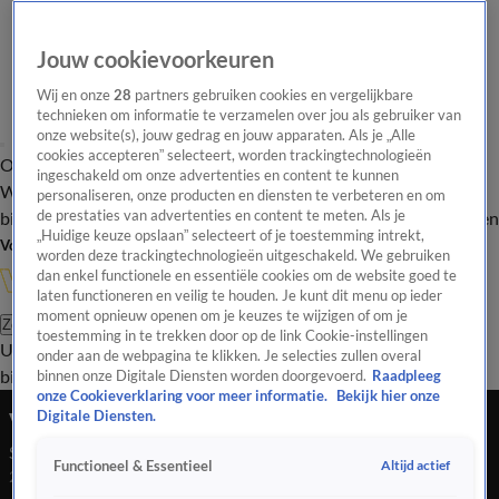
Jouw cookievoorkeuren
Wij en onze
28
partners gebruiken cookies en vergelijkbare
technieken om informatie te verzamelen over jou als gebruiker van
onze website(s), jouw gedrag en jouw apparaten. Als je „Alle
cookies accepteren” selecteert, worden trackingtechnologieën
Overzicht
In de
Onze programma's
Uitzendingen
Onze gezichten
ingeschakeld om onze advertenties en content te kunnen
Wandelgangen
Interviews
Uitzending
personaliseren, onze producten en diensten te verbeteren en om
bijwonen
de prestaties van advertenties en content te meten. Als je
Podcast
Shop
Veelgestelde vragen
Kijkersvraag insturen
„Huidige keuze opslaan” selecteert of je toestemming intrekt,
Volg Vandaag Inside
worden deze trackingtechnologieën uitgeschakeld. We gebruiken
dan enkel functionele en essentiële cookies om de website goed te
laten functioneren en veilig te houden. Je kunt dit menu op ieder
moment opnieuw openen om je keuzes te wijzigen of om je
Zoeken
toestemming in te trekken door op de link Cookie-instellingen
Uitzendingen
Vandaag Inside
De Oranjezomer
Shop
Uitzending
onder aan de webpagina te klikken. Je selecties zullen overal
bijwonen
binnen onze Digitale Diensten worden doorgevoerd.
Raadpleeg
onze Cookieverklaring voor meer informatie.
Bekijk hier onze
Veronica Inside
Digitale Diensten.
Seizoen 2018, aflevering 75
Altijd actief
Functioneel & Essentieel
20 mei 2019, 20:30