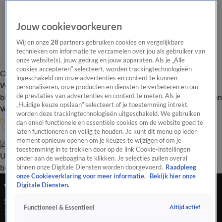
Jouw cookievoorkeuren
Wij en onze
28
partners gebruiken cookies en vergelijkbare
technieken om informatie te verzamelen over jou als gebruiker van
onze website(s), jouw gedrag en jouw apparaten. Als je „Alle
cookies accepteren” selecteert, worden trackingtechnologieën
Overzicht
In de
Onze programma's
Uitzendingen
Onze gezichten
ingeschakeld om onze advertenties en content te kunnen
Wandelgangen
Interviews
Uitzending
personaliseren, onze producten en diensten te verbeteren en om
bijwonen
de prestaties van advertenties en content te meten. Als je
Podcast
Shop
Veelgestelde vragen
Kijkersvraag insturen
„Huidige keuze opslaan” selecteert of je toestemming intrekt,
Volg Vandaag Inside
worden deze trackingtechnologieën uitgeschakeld. We gebruiken
dan enkel functionele en essentiële cookies om de website goed te
laten functioneren en veilig te houden. Je kunt dit menu op ieder
moment opnieuw openen om je keuzes te wijzigen of om je
Zoeken
toestemming in te trekken door op de link Cookie-instellingen
Uitzendingen
Vandaag Inside
De Oranjezomer
Shop
Uitzending
onder aan de webpagina te klikken. Je selecties zullen overal
bijwonen
binnen onze Digitale Diensten worden doorgevoerd.
Raadpleeg
onze Cookieverklaring voor meer informatie.
Bekijk hier onze
Vandaag Inside
Digitale Diensten.
Seizoen 6, aflevering 3
Altijd actief
Functioneel & Essentieel
21 aug 2024, 21:34