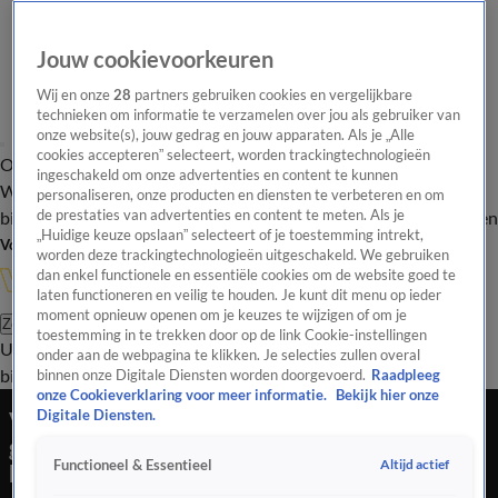
Jouw cookievoorkeuren
Wij en onze
28
partners gebruiken cookies en vergelijkbare
technieken om informatie te verzamelen over jou als gebruiker van
onze website(s), jouw gedrag en jouw apparaten. Als je „Alle
cookies accepteren” selecteert, worden trackingtechnologieën
Overzicht
In de
Onze programma's
Uitzendingen
Onze gezichten
ingeschakeld om onze advertenties en content te kunnen
Wandelgangen
Interviews
Uitzending
personaliseren, onze producten en diensten te verbeteren en om
bijwonen
de prestaties van advertenties en content te meten. Als je
Podcast
Shop
Veelgestelde vragen
Kijkersvraag insturen
„Huidige keuze opslaan” selecteert of je toestemming intrekt,
Volg Vandaag Inside
worden deze trackingtechnologieën uitgeschakeld. We gebruiken
dan enkel functionele en essentiële cookies om de website goed te
laten functioneren en veilig te houden. Je kunt dit menu op ieder
moment opnieuw openen om je keuzes te wijzigen of om je
Zoeken
toestemming in te trekken door op de link Cookie-instellingen
Uitzendingen
Vandaag Inside
De Oranjezomer
Shop
Uitzending
onder aan de webpagina te klikken. Je selecties zullen overal
bijwonen
binnen onze Digitale Diensten worden doorgevoerd.
Raadpleeg
onze Cookieverklaring voor meer informatie.
Bekijk hier onze
Valentijn Driessen wijst WK-vervanger voor
Digitale Diensten.
geblesseerde Xavi Simons aan: ‘Kun je erbij
Altijd actief
Functioneel & Essentieel
halen’