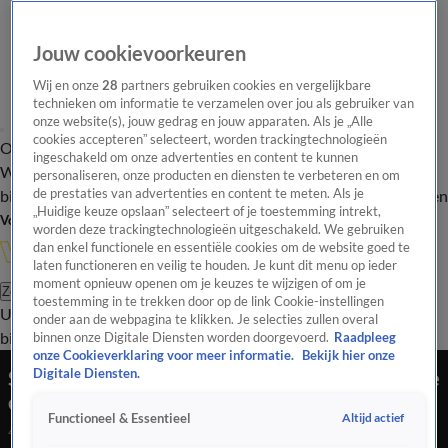
Jouw cookievoorkeuren
Wij en onze
28
partners gebruiken cookies en vergelijkbare
technieken om informatie te verzamelen over jou als gebruiker van
onze website(s), jouw gedrag en jouw apparaten. Als je „Alle
cookies accepteren” selecteert, worden trackingtechnologieën
Overzicht
In de
Onze programma's
Uitzendingen
Onze gezichten
ingeschakeld om onze advertenties en content te kunnen
Wandelgangen
Interviews
Uitzending
personaliseren, onze producten en diensten te verbeteren en om
bijwonen
de prestaties van advertenties en content te meten. Als je
Podcast
Shop
Veelgestelde vragen
Kijkersvraag insturen
„Huidige keuze opslaan” selecteert of je toestemming intrekt,
Volg Vandaag Inside
worden deze trackingtechnologieën uitgeschakeld. We gebruiken
dan enkel functionele en essentiële cookies om de website goed te
laten functioneren en veilig te houden. Je kunt dit menu op ieder
moment opnieuw openen om je keuzes te wijzigen of om je
Zoeken
toestemming in te trekken door op de link Cookie-instellingen
Uitzendingen
Vandaag Inside
De Oranjezomer
Shop
Uitzending
onder aan de webpagina te klikken. Je selecties zullen overal
bijwonen
binnen onze Digitale Diensten worden doorgevoerd.
Raadpleeg
onze Cookieverklaring voor meer informatie.
Bekijk hier onze
Sander de Kramer heeft nieuwtje over nationale
Digitale Diensten.
elftal Kaapverdië: 'Leuk toch?'
Altijd actief
Functioneel & Essentieel
4 juli 2026, 19:08