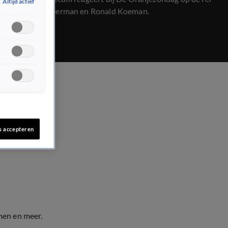
Altijd actief
rond Joey Veerman en Ronald Koeman.
s accepteren
men en meer.