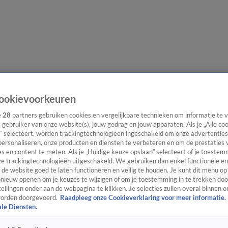
lgangen
Interviews
Uitzending bijwonen
Podcast
Shop
Veelgesteld
ookievoorkeuren
e
28
partners gebruiken cookies en vergelijkbare technieken om informatie te
s gebruiker van onze website(s), jouw gedrag en jouw apparaten. Als je „Alle co
” selecteert, worden trackingtechnologieën ingeschakeld om onze advertenties
ijwonen
personaliseren, onze producten en diensten te verbeteren en om de prestaties 
s en content te meten. Als je „Huidige keuze opslaan” selecteert of je toestemm
e trackingtechnologieën uitgeschakeld. We gebruiken dan enkel functionele en
de website goed te laten functioneren en veilig te houden. Je kunt dit menu op
ieuw openen om je keuzes te wijzigen of om je toestemming in te trekken door
ellingen onder aan de webpagina te klikken. Je selecties zullen overal binnen o
orden doorgevoerd.
Raadpleeg onze Cookieverklaring voor meer informatie.
ale Diensten.