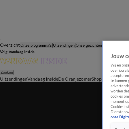
Overzicht
In de Wande
Onze programma's
Uitzendingen
Onze gezichten
Volg Vandaag Inside
Jouw c
Wij en onz
over jou al
Zoeken
accepteren
Uitzendingen
Vandaag Inside
De Oranjezomer
Shop
Uitzending b
te kunnen 
advertentie
worden dez
cookies om 
moment opn
Cookie-inst
Diensten w
onze Digit