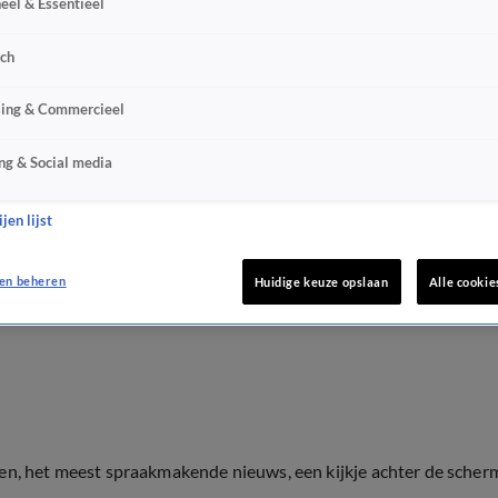
eel & Essentieel
sch
sing & Commercieel
ng & Social media
jen lijst
en beheren
Huidige keuze opslaan
Alle cookie
ten, het meest spraakmakende nieuws, een kijkje achter de scher