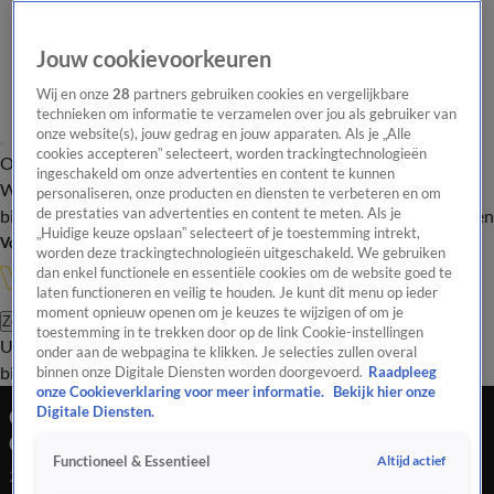
Jouw cookievoorkeuren
Wij en onze
28
partners gebruiken cookies en vergelijkbare
technieken om informatie te verzamelen over jou als gebruiker van
onze website(s), jouw gedrag en jouw apparaten. Als je „Alle
cookies accepteren” selecteert, worden trackingtechnologieën
Overzicht
In de
Onze programma's
Uitzendingen
Onze gezichten
ingeschakeld om onze advertenties en content te kunnen
Wandelgangen
Interviews
Uitzending
personaliseren, onze producten en diensten te verbeteren en om
bijwonen
de prestaties van advertenties en content te meten. Als je
Podcast
Shop
Veelgestelde vragen
Kijkersvraag insturen
„Huidige keuze opslaan” selecteert of je toestemming intrekt,
Volg Vandaag Inside
worden deze trackingtechnologieën uitgeschakeld. We gebruiken
dan enkel functionele en essentiële cookies om de website goed te
laten functioneren en veilig te houden. Je kunt dit menu op ieder
moment opnieuw openen om je keuzes te wijzigen of om je
Zoeken
toestemming in te trekken door op de link Cookie-instellingen
Uitzendingen
Vandaag Inside
De Oranjezomer
Shop
Uitzending
onder aan de webpagina te klikken. Je selecties zullen overal
bijwonen
binnen onze Digitale Diensten worden doorgevoerd.
Raadpleeg
onze Cookieverklaring voor meer informatie.
Bekijk hier onze
Ouders Eloy Room supertrots na heldenrol van
Digitale Diensten.
Curaçao-keeper tegen Ecuador: 'Zó speciaal!'
Altijd actief
Functioneel & Essentieel
22 juni 2026, 09:08