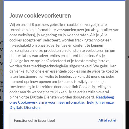
Jouw cookievoorkeuren
Wij en onze
28
partners gebruiken cookies en vergelijkbare
technieken om informatie te verzamelen over jou als gebruiker van
onze website(s), jouw gedrag en jouw apparaten. Als je „Alle
cookies accepteren” selecteert, worden trackingtechnologieën
Overzicht
In de
Onze programma's
Uitzendingen
Onze gezichten
ingeschakeld om onze advertenties en content te kunnen
Wandelgangen
Interviews
Uitzending
personaliseren, onze producten en diensten te verbeteren en om
bijwonen
de prestaties van advertenties en content te meten. Als je
Podcast
Shop
Veelgestelde vragen
Kijkersvraag insturen
„Huidige keuze opslaan” selecteert of je toestemming intrekt,
Volg Vandaag Inside
worden deze trackingtechnologieën uitgeschakeld. We gebruiken
dan enkel functionele en essentiële cookies om de website goed te
laten functioneren en veilig te houden. Je kunt dit menu op ieder
moment opnieuw openen om je keuzes te wijzigen of om je
Zoeken
toestemming in te trekken door op de link Cookie-instellingen
Uitzendingen
Vandaag Inside
De Oranjezomer
Shop
Uitzending
onder aan de webpagina te klikken. Je selecties zullen overal
bijwonen
binnen onze Digitale Diensten worden doorgevoerd.
Raadpleeg
onze Cookieverklaring voor meer informatie.
Bekijk hier onze
Noa Vahle reageert vanuit Monterrey op Chris
Digitale Diensten.
Woerts: 'Daar klopt helemaal niks van!'
Altijd actief
Functioneel & Essentieel
29 juni 2026, 19:07