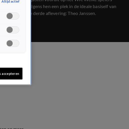
Altijd actief
verdienen volgens hen een plek in de ideale basiself van
Oranje? In de derde aflevering: Theo Janssen.
s accepteren
men en meer.