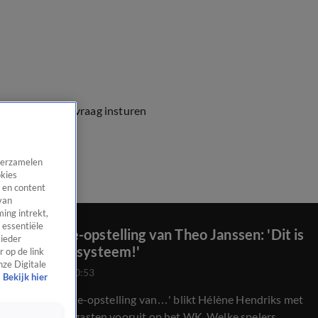
e vragen
Kijkersvraag insturen
 verzamelen
okies
 en content
van
ing intrekt,
 essentiële
De Oranje-opstelling van Theo Janssen: 'Dit is
 ieder
het beste systeem!'
 op de link
nze Digitale
5 juni 2026, 20:53
Bekijk hier
'In 'De Oranje-opstelling van…' blikt Hélène Hendriks met
prominente gasten vooruit op het WK. Welke spelers