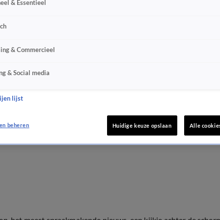
eel & Essentieel
sch
sing & Commercieel
ng & Social media
jen lijst
en beheren
Huidige keuze opslaan
Alle cookie
ten, het meest spraakmakende nieuws, een kijkje achter de scher