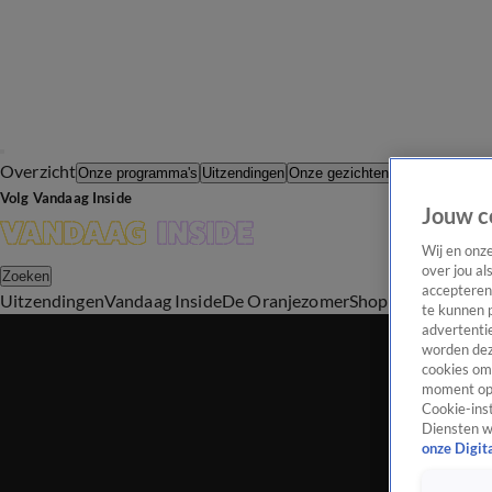
Overzicht
In de Wande
Onze programma's
Uitzendingen
Onze gezichten
Volg Vandaag Inside
Jouw c
Wij en onz
over jou al
Zoeken
accepteren
Uitzendingen
Vandaag Inside
De Oranjezomer
Shop
Uitzending b
te kunnen 
advertentie
worden dez
cookies om 
moment opn
Cookie-inst
Diensten w
onze Digit