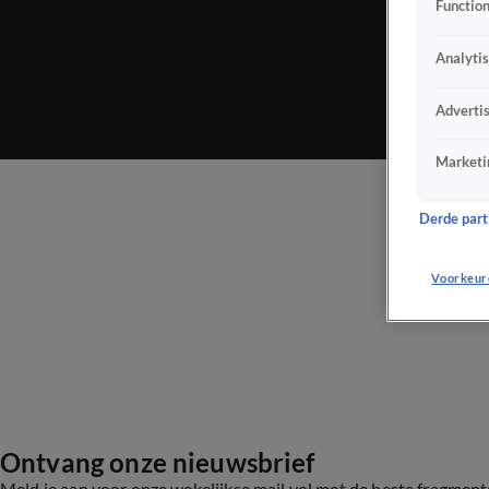
Function
Analyti
Adverti
Marketi
Derde parti
Voorkeur
Ontvang onze nieuwsbrief
Meld je aan voor onze wekelijkse mail vol met de beste fragmen