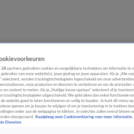
lgangen
Interviews
Uitzending bijwonen
Podcast
Shop
Veelgesteld
ookievoorkeuren
e
28
partners gebruiken cookies en vergelijkbare technieken om informatie te
s gebruiker van onze website(s), jouw gedrag en jouw apparaten. Als je „Alle co
” selecteert, worden trackingtechnologieën ingeschakeld om onze advertenties
ijwonen
personaliseren, onze producten en diensten te verbeteren en om de prestaties 
s en content te meten. Als je „Huidige keuze opslaan” selecteert of je toestemm
e trackingtechnologieën uitgeschakeld. We gebruiken dan enkel functionele en
de website goed te laten functioneren en veilig te houden. Je kunt dit menu op
ieuw openen om je keuzes te wijzigen of om je toestemming in te trekken door
ellingen onder aan de webpagina te klikken. Je selecties zullen overal binnen o
orden doorgevoerd.
Raadpleeg onze Cookieverklaring voor meer informatie.
ale Diensten.