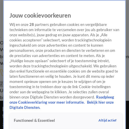
Jouw cookievoorkeuren
Wij en onze
28
partners gebruiken cookies en vergelijkbare
technieken om informatie te verzamelen over jou als gebruiker van
onze website(s), jouw gedrag en jouw apparaten. Als je „Alle
cookies accepteren” selecteert, worden trackingtechnologieën
Overzicht
In de
Onze programma's
Uitzendingen
Onze gezichten
ingeschakeld om onze advertenties en content te kunnen
Wandelgangen
Interviews
Uitzending
personaliseren, onze producten en diensten te verbeteren en om
bijwonen
de prestaties van advertenties en content te meten. Als je
Podcast
Shop
Veelgestelde vragen
Kijkersvraag insturen
„Huidige keuze opslaan” selecteert of je toestemming intrekt,
Volg Vandaag Inside
worden deze trackingtechnologieën uitgeschakeld. We gebruiken
dan enkel functionele en essentiële cookies om de website goed te
laten functioneren en veilig te houden. Je kunt dit menu op ieder
moment opnieuw openen om je keuzes te wijzigen of om je
Zoeken
toestemming in te trekken door op de link Cookie-instellingen
Uitzendingen
Vandaag Inside
De Oranjezomer
Shop
Uitzending
onder aan de webpagina te klikken. Je selecties zullen overal
bijwonen
binnen onze Digitale Diensten worden doorgevoerd.
Raadpleeg
onze Cookieverklaring voor meer informatie.
Bekijk hier onze
Danny Blind legt uit: hoe moet Oranje het
Digitale Diensten.
tactisch gezien aanpakken tegen Marokko?
Altijd actief
Functioneel & Essentieel
29 juni 2026, 17:52