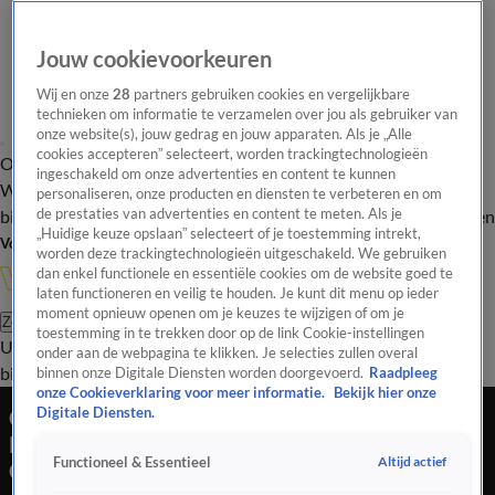
Jouw cookievoorkeuren
Wij en onze
28
partners gebruiken cookies en vergelijkbare
technieken om informatie te verzamelen over jou als gebruiker van
onze website(s), jouw gedrag en jouw apparaten. Als je „Alle
cookies accepteren” selecteert, worden trackingtechnologieën
Overzicht
In de
Onze programma's
Uitzendingen
Onze gezichten
ingeschakeld om onze advertenties en content te kunnen
Wandelgangen
Interviews
Uitzending
personaliseren, onze producten en diensten te verbeteren en om
bijwonen
de prestaties van advertenties en content te meten. Als je
Podcast
Shop
Veelgestelde vragen
Kijkersvraag insturen
„Huidige keuze opslaan” selecteert of je toestemming intrekt,
Volg Vandaag Inside
worden deze trackingtechnologieën uitgeschakeld. We gebruiken
dan enkel functionele en essentiële cookies om de website goed te
laten functioneren en veilig te houden. Je kunt dit menu op ieder
moment opnieuw openen om je keuzes te wijzigen of om je
Zoeken
toestemming in te trekken door op de link Cookie-instellingen
Uitzendingen
Vandaag Inside
De Oranjezomer
Shop
Uitzending
onder aan de webpagina te klikken. Je selecties zullen overal
bijwonen
binnen onze Digitale Diensten worden doorgevoerd.
Raadpleeg
onze Cookieverklaring voor meer informatie.
Bekijk hier onze
Chris Woerts vertelt onder welke voorwaarde
Digitale Diensten.
Dick Advocaat terug zou kunnen keren bij
Altijd actief
Functioneel & Essentieel
Curaçao