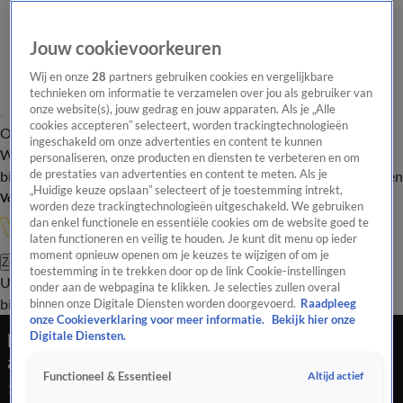
Jouw cookievoorkeuren
Wij en onze
28
partners gebruiken cookies en vergelijkbare
technieken om informatie te verzamelen over jou als gebruiker van
onze website(s), jouw gedrag en jouw apparaten. Als je „Alle
cookies accepteren” selecteert, worden trackingtechnologieën
Overzicht
In de
Onze programma's
Uitzendingen
Onze gezichten
ingeschakeld om onze advertenties en content te kunnen
Wandelgangen
Interviews
Uitzending
personaliseren, onze producten en diensten te verbeteren en om
bijwonen
de prestaties van advertenties en content te meten. Als je
Podcast
Shop
Veelgestelde vragen
Kijkersvraag insturen
„Huidige keuze opslaan” selecteert of je toestemming intrekt,
Volg Vandaag Inside
worden deze trackingtechnologieën uitgeschakeld. We gebruiken
dan enkel functionele en essentiële cookies om de website goed te
laten functioneren en veilig te houden. Je kunt dit menu op ieder
moment opnieuw openen om je keuzes te wijzigen of om je
Zoeken
toestemming in te trekken door op de link Cookie-instellingen
Uitzendingen
Vandaag Inside
De Oranjezomer
Shop
Uitzending
onder aan de webpagina te klikken. Je selecties zullen overal
bijwonen
binnen onze Digitale Diensten worden doorgevoerd.
Raadpleeg
onze Cookieverklaring voor meer informatie.
Bekijk hier onze
Boukhari: 'Keeper Marokko had penaltynemers
Digitale Diensten.
al op speciale manier geanalyseerd'
Altijd actief
Functioneel & Essentieel
1 juli 2026, 17:36