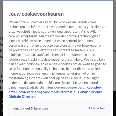
Jouw cookievoorkeuren
Wij en onze
28
partners gebruiken cookies en vergelijkbare
technieken om informatie te verzamelen over jou als gebruiker van
onze website(s), jouw gedrag en jouw apparaten. Als je „Alle
cookies accepteren” selecteert, worden trackingtechnologieën
Overzicht
In de
Onze programma's
Uitzendingen
Onze gezichten
ingeschakeld om onze advertenties en content te kunnen
Wandelgangen
Interviews
Uitzending
personaliseren, onze producten en diensten te verbeteren en om
bijwonen
de prestaties van advertenties en content te meten. Als je
Podcast
Shop
Veelgestelde vragen
Kijkersvraag insturen
„Huidige keuze opslaan” selecteert of je toestemming intrekt,
Volg Vandaag Inside
worden deze trackingtechnologieën uitgeschakeld. We gebruiken
dan enkel functionele en essentiële cookies om de website goed te
laten functioneren en veilig te houden. Je kunt dit menu op ieder
moment opnieuw openen om je keuzes te wijzigen of om je
Zoeken
toestemming in te trekken door op de link Cookie-instellingen
Uitzendingen
Vandaag Inside
De Oranjezomer
Shop
Uitzending
onder aan de webpagina te klikken. Je selecties zullen overal
bijwonen
binnen onze Digitale Diensten worden doorgevoerd.
Raadpleeg
onze Cookieverklaring voor meer informatie.
Bekijk hier onze
Anass Salah-Eddine was extra gemotiveerd om
Digitale Diensten.
te winnen van Oranje: 'Al mijn vrienden zijn
Altijd actief
Functioneel & Essentieel
Nederlands!'