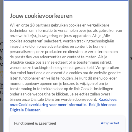
Jouw cookievoorkeuren
Wij en onze
28
partners gebruiken cookies en vergelijkbare
technieken om informatie te verzamelen over jou als gebruiker van
onze website(s), jouw gedrag en jouw apparaten. Als je „Alle
cookies accepteren” selecteert, worden trackingtechnologieën
Overzicht
In de
Onze programma's
Uitzendingen
Onze gezichten
ingeschakeld om onze advertenties en content te kunnen
Wandelgangen
Interviews
Uitzending
personaliseren, onze producten en diensten te verbeteren en om
bijwonen
de prestaties van advertenties en content te meten. Als je
Podcast
Shop
Veelgestelde vragen
Kijkersvraag insturen
„Huidige keuze opslaan” selecteert of je toestemming intrekt,
Volg Vandaag Inside
worden deze trackingtechnologieën uitgeschakeld. We gebruiken
dan enkel functionele en essentiële cookies om de website goed te
laten functioneren en veilig te houden. Je kunt dit menu op ieder
moment opnieuw openen om je keuzes te wijzigen of om je
Zoeken
toestemming in te trekken door op de link Cookie-instellingen
Uitzendingen
Vandaag Inside
De Oranjezomer
Shop
Uitzending
onder aan de webpagina te klikken. Je selecties zullen overal
bijwonen
binnen onze Digitale Diensten worden doorgevoerd.
Raadpleeg
onze Cookieverklaring voor meer informatie.
Bekijk hier onze
Digitale Diensten.
Altijd actief
Functioneel & Essentieel