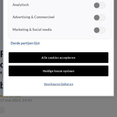
Analytisch
Advertising & Commercieel
Marketing & Social media
Derde partijen lijst
Rutger Castricum neemt het
Alle cookies accepteren
op voor Joey Veerman:
Huidige keuze opslaan
'Ronald Koeman moet
benoemen wat het is!'
Voorkeuren beheren
WK VOETBAL
17 mei 2026, 23:40