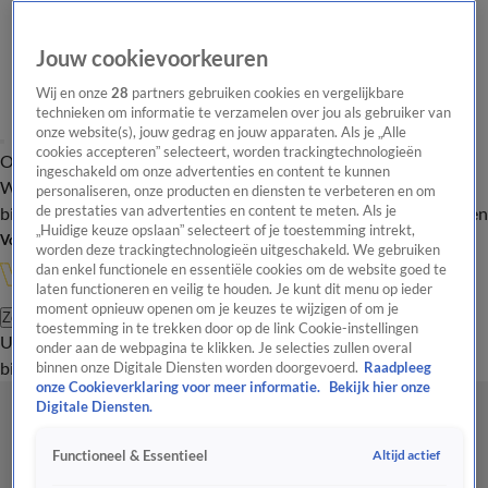
Jouw cookievoorkeuren
Wij en onze
28
partners gebruiken cookies en vergelijkbare
technieken om informatie te verzamelen over jou als gebruiker van
onze website(s), jouw gedrag en jouw apparaten. Als je „Alle
cookies accepteren” selecteert, worden trackingtechnologieën
Overzicht
In de
Onze programma's
Uitzendingen
Onze gezichten
ingeschakeld om onze advertenties en content te kunnen
Wandelgangen
Interviews
Uitzending
personaliseren, onze producten en diensten te verbeteren en om
bijwonen
de prestaties van advertenties en content te meten. Als je
Podcast
Shop
Veelgestelde vragen
Kijkersvraag insturen
„Huidige keuze opslaan” selecteert of je toestemming intrekt,
Volg Vandaag Inside
worden deze trackingtechnologieën uitgeschakeld. We gebruiken
dan enkel functionele en essentiële cookies om de website goed te
laten functioneren en veilig te houden. Je kunt dit menu op ieder
moment opnieuw openen om je keuzes te wijzigen of om je
Zoeken
toestemming in te trekken door op de link Cookie-instellingen
Uitzendingen
Vandaag Inside
De Oranjezomer
Shop
Uitzending
onder aan de webpagina te klikken. Je selecties zullen overal
bijwonen
binnen onze Digitale Diensten worden doorgevoerd.
Raadpleeg
onze Cookieverklaring voor meer informatie.
Bekijk hier onze
Digitale Diensten.
Altijd actief
Functioneel & Essentieel