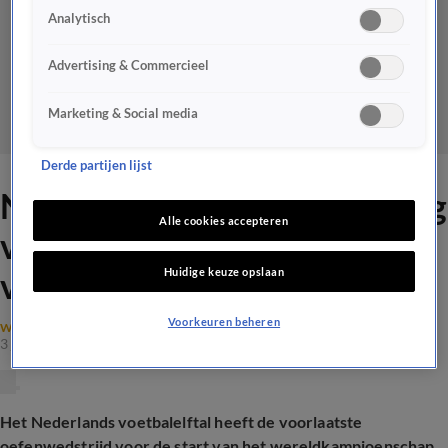
Analytisch
Advertising & Commercieel
Marketing & Social media
Derde partijen lijst
Nederlands elftal verliest dag
Alle cookies accepteren
voor vertrek naar het WK
Huidige keuze opslaan
van Algerije
Voorkeuren beheren
WK VOETBAL
3 juni 2026, 22:38
Het Nederlands voetbalelftal heeft de voorlaatste
oefenwedstrijd voor de start van het wereldkampioenschap