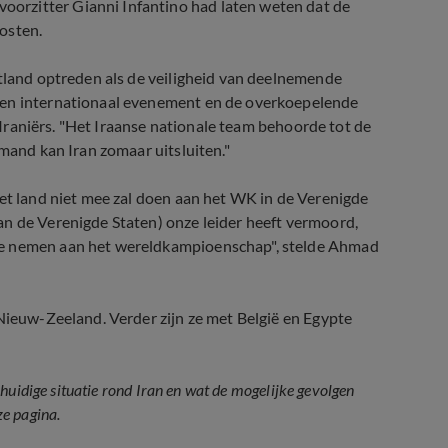
orzitter Gianni Infantino had laten weten dat de
osten.
stland optreden als de veiligheid van deelnemende
 en internationaal evenement en de overkoepelende
e Iraniërs. "Het Iraanse nationale team behoorde tot de
emand kan Iran zomaar uitsluiten."
het land niet mee zal doen aan het WK in de Verenigde
an de Verenigde Staten) onze leider heeft vermoord,
te nemen aan het wereldkampioenschap", stelde Ahmad
 Nieuw-Zeeland. Verder zijn ze met België en Egypte
huidige situatie rond Iran en wat de mogelijke gevolgen
e pagina.