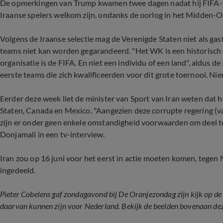
De opmerkingen van Trump kwamen twee dagen nadat hij FIFA-vo
Iraanse spelers welkom zijn, ondanks de oorlog in het Midden-O
Volgens de Iraanse selectie mag de Verenigde Staten niet als ga
teams niet kan worden gegarandeerd. "Het WK is een historisch
organisatie is de FIFA. En niet een individu of een land", aldus d
eerste teams die zich kwalificeerden voor dit grote toernooi. Ni
Eerder deze week liet de minister van Sport van Iran weten dat 
Staten, Canada en Mexico. "Aangezien deze corrupte regering (v
zijn er onder geen enkele omstandigheid voorwaarden om deel 
Donjamali in een tv-interview.
Iran zou op 16 juni voor het eerst in actie moeten komen, tegen
ingedeeld.
Pieter Cobelens gaf zondagavond bij De Oranjezondag zijn kijk op de 
daarvan kunnen zijn voor Nederland. Bekijk de beelden bovenaan dez