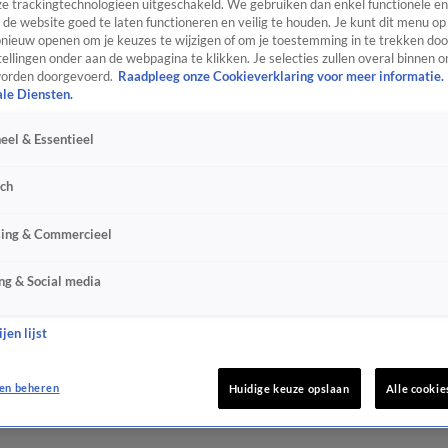
e trackingtechnologieën uitgeschakeld. We gebruiken dan enkel functionele en
de website goed te laten functioneren en veilig te houden. Je kunt dit menu op
ieuw openen om je keuzes te wijzigen of om je toestemming in te trekken door
ellingen onder aan de webpagina te klikken. Je selecties zullen overal binnen o
orden doorgevoerd.
Raadpleeg onze Cookieverklaring voor meer informatie.
ale Diensten.
eel & Essentieel
sch
sing & Commercieel
ng & Social media
jen lijst
en beheren
Huidige keuze opslaan
Alle cookie