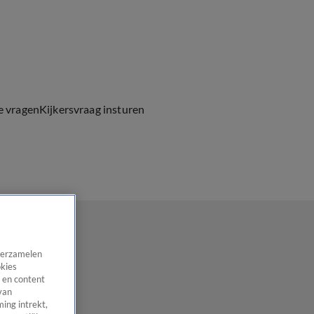
e vragen
Kijkersvraag insturen
 verzamelen
okies
 en content
van
ing intrekt,