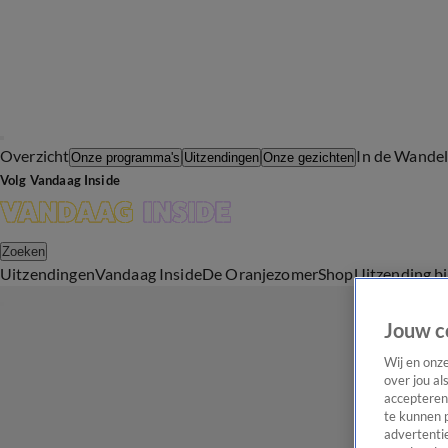
Overzicht
In de Wande
Onze programma's
Uitzendingen
Onze gezichten
Volg Vandaag Inside
Zoeken
Uitzendingen
Vandaag Inside
De Oranjezomer
Shop
Uitzending b
Jouw c
Wij en onz
over jou al
accepteren
te kunnen 
advertentie