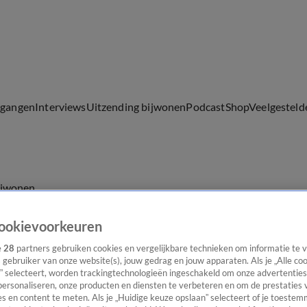
lgangen
Interviews
Uitzending bijwonen
Podcast
Shop
Veelgesteld
ijwonen
ookievoorkeuren
e
28
partners gebruiken cookies en vergelijkbare technieken om informatie te
s gebruiker van onze website(s), jouw gedrag en jouw apparaten. Als je „Alle co
” selecteert, worden trackingtechnologieën ingeschakeld om onze advertenties
personaliseren, onze producten en diensten te verbeteren en om de prestaties 
s en content te meten. Als je „Huidige keuze opslaan” selecteert of je toestemm