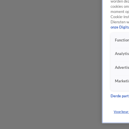
worden dez
cookies om 
moment opn
Cookie-inst
Diensten w
onze Digit
Function
Analyti
Adverti
Marketi
Derde parti
Voorkeur