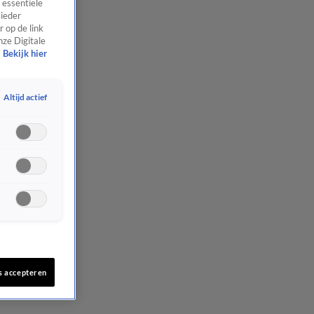
 essentiële
 ieder
 op de link
nze Digitale
Bekijk hier
Altijd actief
s accepteren