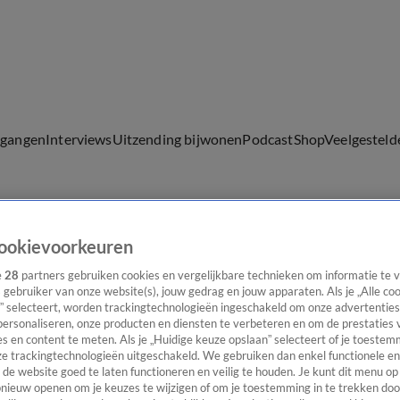
lgangen
Interviews
Uitzending bijwonen
Podcast
Shop
Veelgesteld
ijwonen
ookievoorkeuren
e
28
partners gebruiken cookies en vergelijkbare technieken om informatie te
s gebruiker van onze website(s), jouw gedrag en jouw apparaten. Als je „Alle co
” selecteert, worden trackingtechnologieën ingeschakeld om onze advertenties
personaliseren, onze producten en diensten te verbeteren en om de prestaties 
s en content te meten. Als je „Huidige keuze opslaan” selecteert of je toestemm
e trackingtechnologieën uitgeschakeld. We gebruiken dan enkel functionele en
de website goed te laten functioneren en veilig te houden. Je kunt dit menu op
ieuw openen om je keuzes te wijzigen of om je toestemming in te trekken door