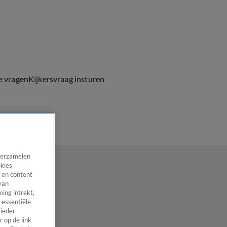
e vragen
Kijkersvraag insturen
 verzamelen
okies
 en content
van
ing intrekt,
 essentiële
 ieder
 op de link