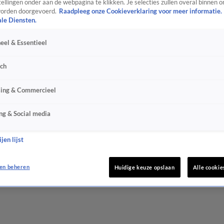
ellingen onder aan de webpagina te klikken. Je selecties zullen overal binnen o
orden doorgevoerd.
Raadpleeg onze Cookieverklaring voor meer informatie.
ale Diensten.
eel & Essentieel
sch
sing & Commercieel
ng & Social media
jen lijst
en beheren
Huidige keuze opslaan
Alle cookie