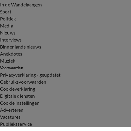
In de Wandelgangen
Sport
Politiek
Media
Nieuws
Interviews
Binnenlands nieuws
Anekdotes
Muziek
Voorwaarden
Privacyverklaring - geüpdatet
Gebruiksvoorwaarden
Cookieverklaring
Digitale diensten
Cookie instellingen
Adverteren
Vacatures
Publieksservice
Toegankelijkheid