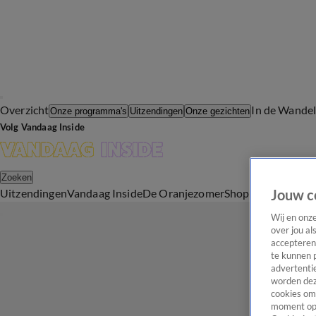
Overzicht
In de Wande
Onze programma's
Uitzendingen
Onze gezichten
Volg Vandaag Inside
Zoeken
Uitzendingen
Vandaag Inside
De Oranjezomer
Shop
Uitzending b
Jouw c
Wij en onz
over jou al
accepteren
te kunnen 
advertentie
worden dez
cookies om 
moment opn