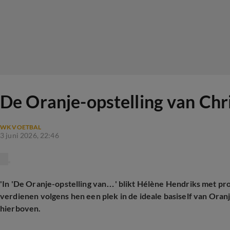
De Oranje-opstelling van Ch
WK VOETBAL
3 juni 2026, 22:46
'In 'De Oranje-opstelling van…' blikt Hélène Hendriks met p
verdienen volgens hen een plek in de ideale basiself van Oran
hierboven.