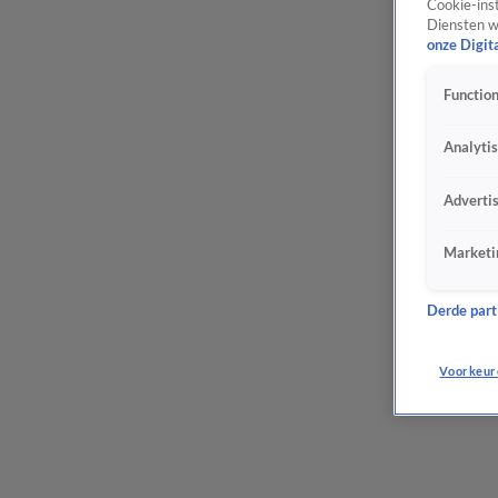
Cookie-inst
Diensten w
onze Digit
Function
Analyti
Adverti
Marketi
Derde parti
Voorkeur