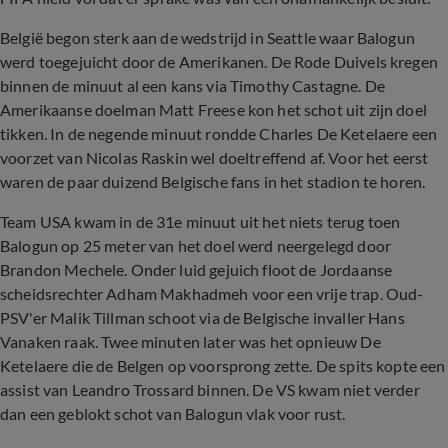
België begon sterk aan de wedstrijd in Seattle waar Balogun
werd toegejuicht door de Amerikanen. De Rode Duivels kregen
binnen de minuut al een kans via Timothy Castagne. De
Amerikaanse doelman Matt Freese kon het schot uit zijn doel
tikken. In de negende minuut rondde Charles De Ketelaere een
voorzet van Nicolas Raskin wel doeltreffend af. Voor het eerst
waren de paar duizend Belgische fans in het stadion te horen.
Team USA kwam in de 31e minuut uit het niets terug toen
Balogun op 25 meter van het doel werd neergelegd door
Brandon Mechele. Onder luid gejuich floot de Jordaanse
scheidsrechter Adham Makhadmeh voor een vrije trap. Oud-
PSV'er Malik Tillman schoot via de Belgische invaller Hans
Vanaken raak. Twee minuten later was het opnieuw De
Ketelaere die de Belgen op voorsprong zette. De spits kopte een
assist van Leandro Trossard binnen. De VS kwam niet verder
dan een geblokt schot van Balogun vlak voor rust.