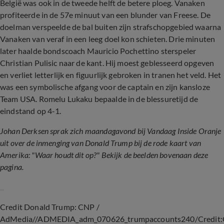
België was ook in de tweede helft de betere ploeg. Vanaken
profiteerde in de 57e minuut van een blunder van Freese. De
doelman verspeelde de bal buiten zijn strafschopgebied waarna
Vanaken van veraf in een leeg doel kon schieten. Drie minuten
later haalde bondscoach Mauricio Pochettino sterspeler
Christian Pulisic naar de kant. Hij moest geblesseerd opgeven
en verliet letterlijk en figuurlijk gebroken in tranen het veld. Het
was een symbolische afgang voor de captain en zijn kansloze
Team USA. Romelu Lukaku bepaalde in de blessuretijd de
eindstand op 4-1.
Johan Derksen sprak zich maandagavond bij Vandaag Inside Oranje
uit over de inmenging van Donald Trump bij de rode kaart van
Amerika: "Waar houdt dit op?" Bekijk de beelden bovenaan deze
pagina.
Credit Donald Trump: CNP /
AdMedia//ADMEDIA_adm_070626_trumpaccounts240/Credit