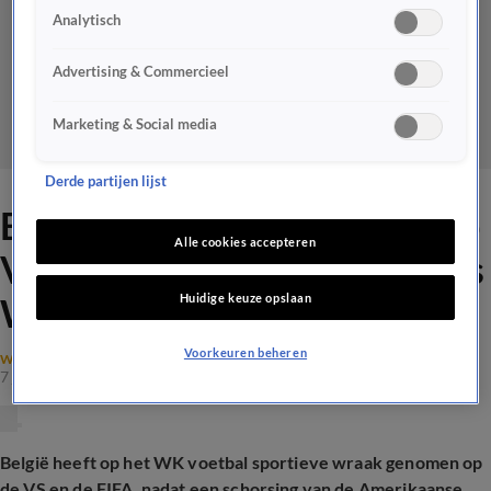
Analytisch
Advertising & Commercieel
Marketing & Social media
Derde partijen lijst
België na sportieve wraak op
Alle cookies accepteren
VS en FIFA naar kwartfinales
Huidige keuze opslaan
WK
Voorkeuren beheren
WK VOETBAL
7 juli 2026, 08:49
België heeft op het WK voetbal sportieve wraak genomen op
de VS en de FIFA, nadat een schorsing van de Amerikaanse