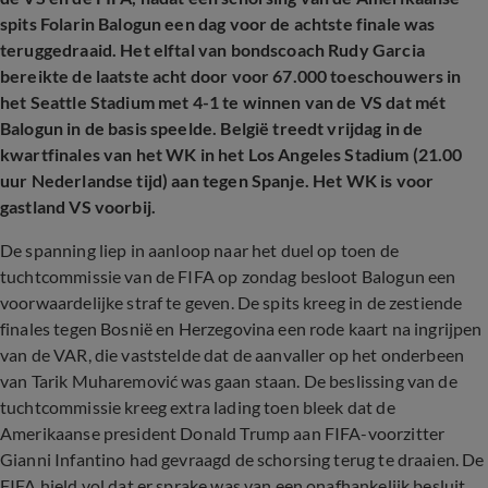
spits Folarin Balogun een dag voor de achtste finale was
teruggedraaid. Het elftal van bondscoach Rudy Garcia
bereikte de laatste acht door voor 67.000 toeschouwers in
het Seattle Stadium met 4-1 te winnen van de VS dat mét
Balogun in de basis speelde. België treedt vrijdag in de
kwartfinales van het WK in het Los Angeles Stadium (21.00
uur Nederlandse tijd) aan tegen Spanje. Het WK is voor
gastland VS voorbij.
De spanning liep in aanloop naar het duel op toen de
tuchtcommissie van de FIFA op zondag besloot Balogun een
voorwaardelijke straf te geven. De spits kreeg in de zestiende
finales tegen Bosnië en Herzegovina een rode kaart na ingrijpen
van de VAR, die vaststelde dat de aanvaller op het onderbeen
van Tarik Muharemović was gaan staan. De beslissing van de
tuchtcommissie kreeg extra lading toen bleek dat de
Amerikaanse president Donald Trump aan FIFA-voorzitter
Gianni Infantino had gevraagd de schorsing terug te draaien. De
FIFA hield vol dat er sprake was van een onafhankelijk besluit.