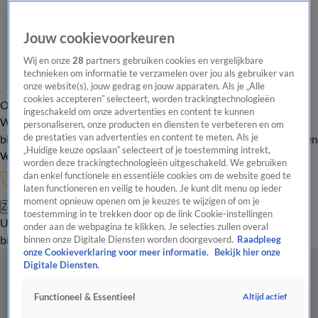
Jouw cookievoorkeuren
Wij en onze
28
partners gebruiken cookies en vergelijkbare
technieken om informatie te verzamelen over jou als gebruiker van
onze website(s), jouw gedrag en jouw apparaten. Als je „Alle
cookies accepteren” selecteert, worden trackingtechnologieën
Overzicht
In de
Onze programma's
Uitzendingen
Onze gezichten
ingeschakeld om onze advertenties en content te kunnen
Wandelgangen
Interviews
Uitzending
personaliseren, onze producten en diensten te verbeteren en om
bijwonen
de prestaties van advertenties en content te meten. Als je
Podcast
Shop
Veelgestelde vragen
Kijkersvraag insturen
„Huidige keuze opslaan” selecteert of je toestemming intrekt,
Volg Vandaag Inside
worden deze trackingtechnologieën uitgeschakeld. We gebruiken
dan enkel functionele en essentiële cookies om de website goed te
laten functioneren en veilig te houden. Je kunt dit menu op ieder
moment opnieuw openen om je keuzes te wijzigen of om je
Zoeken
toestemming in te trekken door op de link Cookie-instellingen
Uitzendingen
Vandaag Inside
De Oranjezomer
Shop
Uitzending
onder aan de webpagina te klikken. Je selecties zullen overal
bijwonen
binnen onze Digitale Diensten worden doorgevoerd.
Raadpleeg
onze Cookieverklaring voor meer informatie.
Bekijk hier onze
Digitale Diensten.
Altijd actief
Functioneel & Essentieel