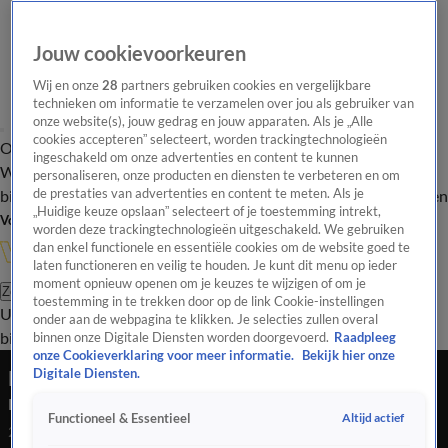
Jouw cookievoorkeuren
Wij en onze
28
partners gebruiken cookies en vergelijkbare
technieken om informatie te verzamelen over jou als gebruiker van
onze website(s), jouw gedrag en jouw apparaten. Als je „Alle
cookies accepteren” selecteert, worden trackingtechnologieën
Overzicht
In de
Onze programma's
Uitzendingen
Onze gezichten
ingeschakeld om onze advertenties en content te kunnen
Wandelgangen
Interviews
Uitzending
personaliseren, onze producten en diensten te verbeteren en om
bijwonen
de prestaties van advertenties en content te meten. Als je
Podcast
Shop
Veelgestelde vragen
Kijkersvraag insturen
„Huidige keuze opslaan” selecteert of je toestemming intrekt,
Volg Vandaag Inside
worden deze trackingtechnologieën uitgeschakeld. We gebruiken
dan enkel functionele en essentiële cookies om de website goed te
laten functioneren en veilig te houden. Je kunt dit menu op ieder
moment opnieuw openen om je keuzes te wijzigen of om je
Zoeken
toestemming in te trekken door op de link Cookie-instellingen
Uitzendingen
Vandaag Inside
De Oranjezomer
Shop
Uitzending
onder aan de webpagina te klikken. Je selecties zullen overal
bijwonen
binnen onze Digitale Diensten worden doorgevoerd.
Raadpleeg
onze Cookieverklaring voor meer informatie.
Bekijk hier onze
Rico Verhoeven in bezwaar tegen verlies, 'laat
Digitale Diensten.
me die wedstrijd uitvechten'
Altijd actief
Functioneel & Essentieel
24 mei 2026, 09:09