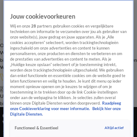
Jouw cookievoorkeuren
Wij en onze
28
partners gebruiken cookies en vergelijkbare
technieken om informatie te verzamelen over jou als gebruiker van
onze website(s), jouw gedrag en jouw apparaten. Als je „Alle
cookies accepteren” selecteert, worden trackingtechnologieën
Overzicht
In de
Onze programma's
Uitzendingen
Onze gezichten
ingeschakeld om onze advertenties en content te kunnen
Wandelgangen
Interviews
Uitzending
personaliseren, onze producten en diensten te verbeteren en om
bijwonen
de prestaties van advertenties en content te meten. Als je
Podcast
Shop
Veelgestelde vragen
Kijkersvraag insturen
„Huidige keuze opslaan” selecteert of je toestemming intrekt,
Volg Vandaag Inside
worden deze trackingtechnologieën uitgeschakeld. We gebruiken
dan enkel functionele en essentiële cookies om de website goed te
laten functioneren en veilig te houden. Je kunt dit menu op ieder
moment opnieuw openen om je keuzes te wijzigen of om je
Zoeken
toestemming in te trekken door op de link Cookie-instellingen
Uitzendingen
Vandaag Inside
De Oranjezomer
Shop
Uitzending
onder aan de webpagina te klikken. Je selecties zullen overal
bijwonen
binnen onze Digitale Diensten worden doorgevoerd.
Raadpleeg
onze Cookieverklaring voor meer informatie.
Bekijk hier onze
GLORY COLLISION 9 | Kromah Behoudt
Digitale Diensten.
Wereldtitel Met Knock-out
Altijd actief
Functioneel & Essentieel
13 juni 2026, 23:09