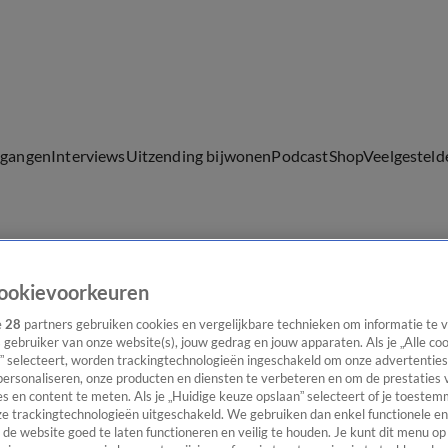
lgangen
Interviews
Uitzending bijwonen
Podcast
Shop
Veelgesteld
ijwonen
ookievoorkeuren
e
28
partners gebruiken cookies en vergelijkbare technieken om informatie te
s gebruiker van onze website(s), jouw gedrag en jouw apparaten. Als je „Alle co
” selecteert, worden trackingtechnologieën ingeschakeld om onze advertenties
personaliseren, onze producten en diensten te verbeteren en om de prestaties 
s en content te meten. Als je „Huidige keuze opslaan” selecteert of je toestemm
e trackingtechnologieën uitgeschakeld. We gebruiken dan enkel functionele en
de website goed te laten functioneren en veilig te houden. Je kunt dit menu op