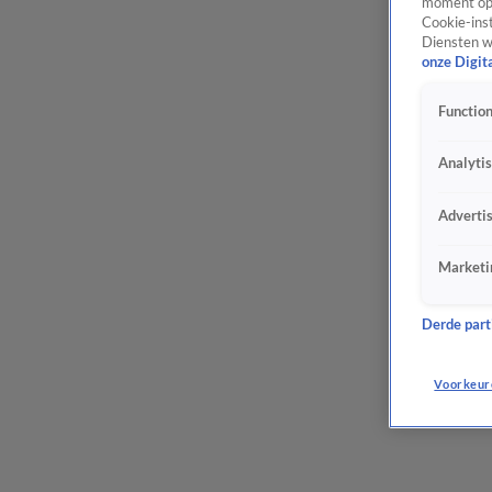
moment opn
Cookie-inst
Diensten w
onze Digit
Function
Analyti
Adverti
Marketi
Derde parti
Voorkeur