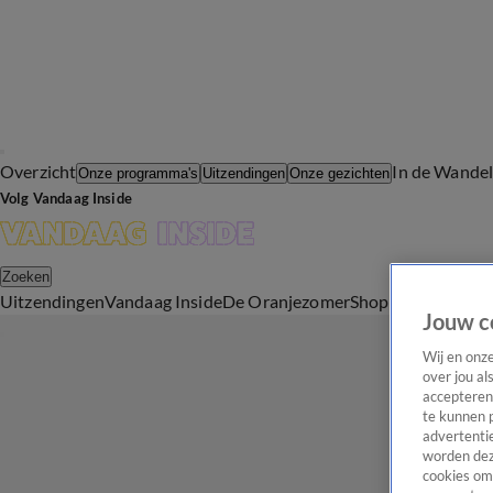
Overzicht
In de Wande
Onze programma's
Uitzendingen
Onze gezichten
Volg Vandaag Inside
Zoeken
Uitzendingen
Vandaag Inside
De Oranjezomer
Shop
Uitzending b
Jouw c
Wij en onz
over jou al
accepteren
te kunnen 
advertentie
worden dez
cookies om 