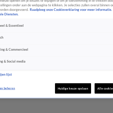
ieuw openen om je keuzes te wijzigen of om je toestemming in te trekken door
ellingen onder aan de webpagina te klikken. Je selecties zullen overal binnen o
orden doorgevoerd.
Raadpleeg onze Cookieverklaring voor meer informatie.
ale Diensten.
eel & Essentieel
sch
sing & Commercieel
ng & Social media
jen lijst
en beheren
Huidige keuze opslaan
Alle cookie