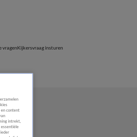
e vragen
Kijkersvraag insturen
 verzamelen
okies
 en content
van
ing intrekt,
 essentiële
 ieder