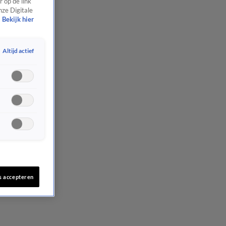
 op de link
nze Digitale
Bekijk hier
Altijd actief
s accepteren