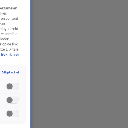
 verzamelen
okies
 en content
van
ing intrekt,
 essentiële
 ieder
 op de link
nze Digitale
Bekijk hier
Altijd actief