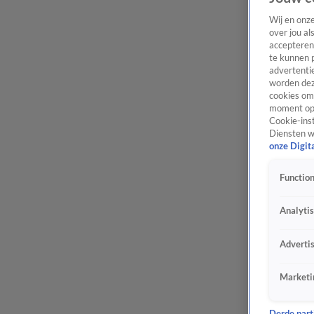
Wij en onz
over jou al
accepteren
te kunnen 
advertentie
worden dez
cookies om 
moment opn
Cookie-inst
Diensten w
onze Digit
Function
Analyti
Adverti
Marketi
Derde parti