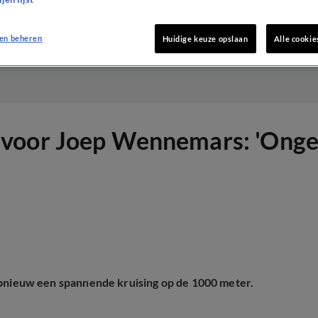
en beheren
Huidige keuze opslaan
Alle cookie
voor Joep Wennemars: 'Ongelo
ieuw een spannende kruising op de 1000 meter.