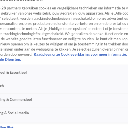
e
28
partners gebruiken cookies en vergelijkbare technieken om informatie te
s gebruiker van onze website(s), jouw gedrag en jouw apparaten. Als je „Alle co
” selecteert, worden trackingtechnologieën ingeschakeld om onze advertenties
personaliseren, onze producten en diensten te verbeteren en om de prestaties 
s en content te meten. Als je „Huidige keuze opslaan” selecteert of je toestemm
e trackingtechnologieën uitgeschakeld. We gebruiken dan enkel functionele en
de website goed te laten functioneren en veilig te houden. Je kunt dit menu op
ieuw openen om je keuzes te wijzigen of om je toestemming in te trekken door
ellingen onder aan de webpagina te klikken. Je selecties zullen overal binnen o
orden doorgevoerd.
Raadpleeg onze Cookieverklaring voor meer informatie.
ale Diensten.
eel & Essentieel
sch
sing & Commercieel
ng & Social media
jen lijst