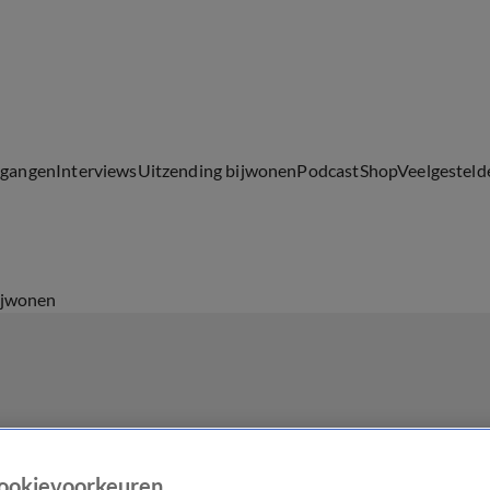
lgangen
Interviews
Uitzending bijwonen
Podcast
Shop
Veelgesteld
ijwonen
ookievoorkeuren