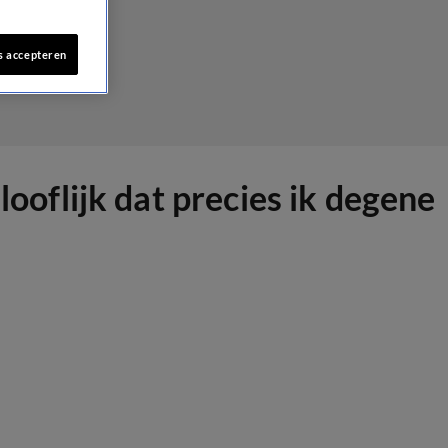
s accepteren
oflijk dat precies ik degene