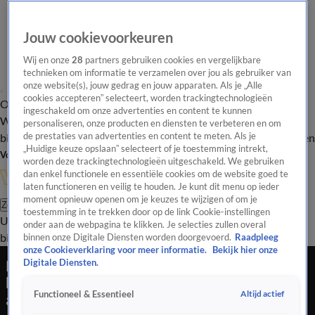
Jouw cookievoorkeuren
Wij en onze
28
partners gebruiken cookies en vergelijkbare
technieken om informatie te verzamelen over jou als gebruiker van
onze website(s), jouw gedrag en jouw apparaten. Als je „Alle
cookies accepteren” selecteert, worden trackingtechnologieën
Overzicht
In de
Onze programma's
Uitzendingen
Onze gezichten
ingeschakeld om onze advertenties en content te kunnen
Wandelgangen
Interviews
Uitzending
personaliseren, onze producten en diensten te verbeteren en om
bijwonen
de prestaties van advertenties en content te meten. Als je
Podcast
Shop
Veelgestelde vragen
Kijkersvraag insturen
„Huidige keuze opslaan” selecteert of je toestemming intrekt,
Volg Vandaag Inside
worden deze trackingtechnologieën uitgeschakeld. We gebruiken
dan enkel functionele en essentiële cookies om de website goed te
laten functioneren en veilig te houden. Je kunt dit menu op ieder
moment opnieuw openen om je keuzes te wijzigen of om je
Zoeken
toestemming in te trekken door op de link Cookie-instellingen
Uitzendingen
Vandaag Inside
De Oranjezomer
Shop
Uitzending
onder aan de webpagina te klikken. Je selecties zullen overal
bijwonen
binnen onze Digitale Diensten worden doorgevoerd.
Raadpleeg
onze Cookieverklaring voor meer informatie.
Bekijk hier onze
René van der Gijp moet lachen om poging van
Digitale Diensten.
hoogspringer: 'Wél een ontzettend goede
Altijd actief
Functioneel & Essentieel
aanloop!'