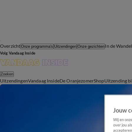
Overzicht
In de Wande
Onze programma's
Uitzendingen
Onze gezichten
Volg Vandaag Inside
Zoeken
Uitzendingen
Vandaag Inside
De Oranjezomer
Shop
Uitzending b
Jouw c
Wij en onz
over jou al
accepteren