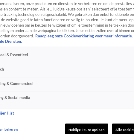
personaliseren, onze producten en diensten te verbeteren en om de prestaties 
s en content te meten. Als je „Huidige keuze opslaan” selecteert of je toestemm
e trackingtechnologieën uitgeschakeld. We gebruiken dan enkel functionele en
de website goed te laten functioneren en veilig te houden. Je kunt dit menu op
ieuw openen om je keuzes te wijzigen of om je toestemming in te trekken door
ellingen onder aan de webpagina te klikken. Je selecties zullen overal binnen o
orden doorgevoerd.
Raadpleeg onze Cookieverklaring voor meer informatie.
ale Diensten.
eel & Essentieel
sch
sing & Commercieel
ng & Social media
jen lijst
en beheren
Huidige keuze opslaan
Alle cookie