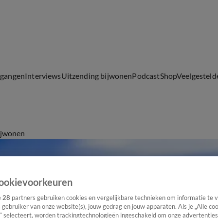
lgangen
Interviews
Uitzending bijwonen
Podcast
Shop
Veelgesteld
ijwonen
ookievoorkeuren
e
28
partners gebruiken cookies en vergelijkbare technieken om informatie te
s gebruiker van onze website(s), jouw gedrag en jouw apparaten. Als je „Alle co
” selecteert, worden trackingtechnologieën ingeschakeld om onze advertenties