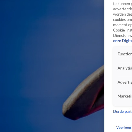
te kunnen 
advertentie
worden dez
cookies om 
moment opn
Cookie-inst
Diensten w
onze Digit
Function
Analyti
Adverti
Marketi
Derde parti
Voorkeur