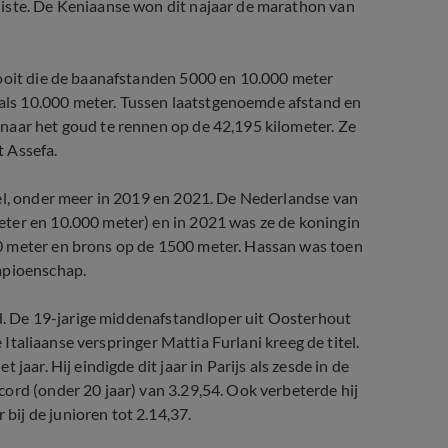
liste. De Keniaanse won dit najaar de marathon van
 ooit die de baanafstanden 5000 en 10.000 meter
ls 10.000 meter. Tussen laatstgenoemde afstand en
naar het goud te rennen op de 42,195 kilometer. Ze
 Assefa.
tel, onder meer in 2019 en 2021. De Nederlandse van
ter en 10.000 meter) en in 2021 was ze de koningin
0 meter en brons op de 1500 meter. Hassan was toen
mpioenschap.
eld. De 19-jarige middenafstandloper uit Oosterhout
e Italiaanse verspringer Mattia Furlani kreeg de titel.
jaar. Hij eindigde dit jaar in Parijs als zesde in de
ord (onder 20 jaar) van 3.29,54. Ook verbeterde hij
ij de junioren tot 2.14,37.