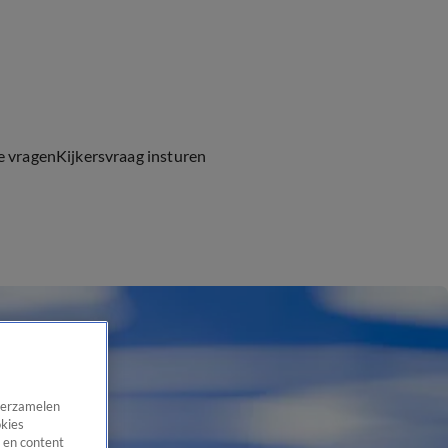
e vragen
Kijkersvraag insturen
 verzamelen
okies
 en content