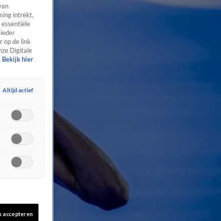
van
ing intrekt,
 essentiële
 ieder
 op de link
nze Digitale
Bekijk hier
Altijd actief
s accepteren