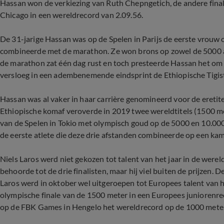
Hassan won de verkiezing van Ruth Chepngetich, de andere fina
Chicago in een wereldrecord van 2.09.56.
De 31-jarige Hassan was op de Spelen in Parijs de eerste vrouw
combineerde met de marathon. Ze won brons op zowel de 5000 a
de marathon zat één dag rust en toch presteerde Hassan het om 
versloeg in een adembenemende eindsprint de Ethiopische Tigist
Hassan was al vaker in haar carrière genomineerd voor de ereti
Ethiopische komaf veroverde in 2019 twee wereldtitels (1500 me
van de Spelen in Tokio met olympisch goud op de 5000 en 10.00
de eerste atlete die deze drie afstanden combineerde op een ka
Niels Laros werd niet gekozen tot talent van het jaar in de wer
behoorde tot de drie finalisten, maar hij viel buiten de prijzen. D
Laros werd in oktober wel uitgeroepen tot Europees talent van het 
olympische finale van de 1500 meter in een Europees juniorenrec
op de FBK Games in Hengelo het wereldrecord op de 1000 meter b