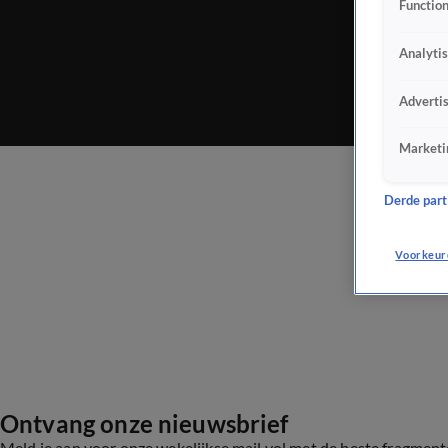
Function
Analyti
Adverti
Marketi
Derde parti
Voorkeur
Ontvang onze nieuwsbrief
Meld je aan voor onze wekelijkse mail vol met de beste fragmen