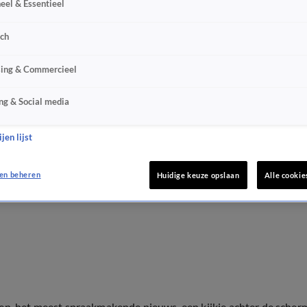
eel & Essentieel
sch
sing & Commercieel
ng & Social media
jen lijst
en beheren
Huidige keuze opslaan
Alle cookie
ten, het meest spraakmakende nieuws, een kijkje achter de scher