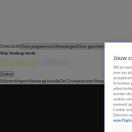
Overzicht
In de Wande
Onze programma's
Uitzendingen
Onze gezichten
Volg Vandaag Inside
Jouw c
Wij en onz
over jou al
Zoeken
accepteren
Uitzendingen
Vandaag Inside
De Oranjezomer
Shop
Uitzending b
te kunnen 
advertentie
worden dez
cookies om 
moment opn
Cookie-inst
Diensten w
onze Digit