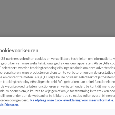
lgangen
Interviews
Uitzending bijwonen
Podcast
Shop
Veelgesteld
ookievoorkeuren
e
28
partners gebruiken cookies en vergelijkbare technieken om informatie te
s gebruiker van onze website(s), jouw gedrag en jouw apparaten. Als je „Alle co
” selecteert, worden trackingtechnologieën ingeschakeld om onze advertenties
ijwonen
personaliseren, onze producten en diensten te verbeteren en om de prestaties 
s en content te meten. Als je „Huidige keuze opslaan” selecteert of je toestemm
e trackingtechnologieën uitgeschakeld. We gebruiken dan enkel functionele en
de website goed te laten functioneren en veilig te houden. Je kunt dit menu op
ieuw openen om je keuzes te wijzigen of om je toestemming in te trekken door
ellingen onder aan de webpagina te klikken. Je selecties zullen overal binnen o
orden doorgevoerd.
Raadpleeg onze Cookieverklaring voor meer informatie.
ale Diensten.