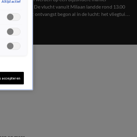
Altijd actief
verwelkomd. De vlucht vanuit Milaan landde rond 13.00
uur, maar het ontvangst begon al in de lucht: het vliegtuig
van TeamNL werd daar op spectaculaire wijze begroet
door een F-35-straaljager.
s accepteren
men en meer.