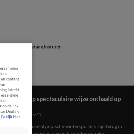
e vragen
Kijkersvraag insturen
 verzamelen
okies
 en content
van
ing intrekt,
 essentiële
TeamNL op spectaculaire wijze onthaald op
 ieder
Schiphol
 op de link
nze Digitale
23 feb 2026, 16:53
Bekijk hier
De Nederlandse olympische wintersporters zijn terug in
Nederland en werden op een bijzondere manier