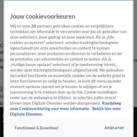
Jouw cookievoorkeuren
Wij en onze
28
partners gebruiken cookies en vergelijkbare
technieken om informatie te verzamelen over jou als gebruiker van
onze website(s), jouw gedrag en jouw apparaten. Als je „Alle
cookies accepteren” selecteert, worden trackingtechnologieën
Overzicht
In de
Onze programma's
Uitzendingen
Onze gezichten
ingeschakeld om onze advertenties en content te kunnen
Wandelgangen
Interviews
Uitzending
personaliseren, onze producten en diensten te verbeteren en om
bijwonen
de prestaties van advertenties en content te meten. Als je
Podcast
Shop
Veelgestelde vragen
Kijkersvraag insturen
„Huidige keuze opslaan” selecteert of je toestemming intrekt,
Volg Vandaag Inside
worden deze trackingtechnologieën uitgeschakeld. We gebruiken
dan enkel functionele en essentiële cookies om de website goed te
laten functioneren en veilig te houden. Je kunt dit menu op ieder
moment opnieuw openen om je keuzes te wijzigen of om je
Zoeken
toestemming in te trekken door op de link Cookie-instellingen
Uitzendingen
Vandaag Inside
De Oranjezomer
Shop
Uitzending
onder aan de webpagina te klikken. Je selecties zullen overal
bijwonen
binnen onze Digitale Diensten worden doorgevoerd.
Raadpleeg
onze Cookieverklaring voor meer informatie.
Bekijk hier onze
René van der Gijp vraagt Olav Mol: 'Zien zij Max
Digitale Diensten.
Verstappen als de beste coureur aller tijden?'
Altijd actief
Functioneel & Essentieel
5 mrt 2026, 22:51