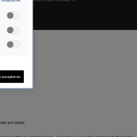
Altijd actief
s accepteren
men en meer.
onze partners organiseren. Je kunt je op ieder moment afmelden.