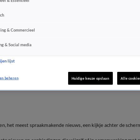
eel & Essentieel
sch
sing & Commercieel
ng & Social media
jen lijst
en beheren
Huidige keuze opslaan
Alle cookie
ten, het meest spraakmakende nieuws, een kijkje achter de scher
tste nieuws en aanbiedingen die wijzelf of in samenwerking met 