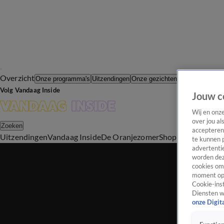
Overzicht
In de Wande
Onze programma's
Uitzendingen
Onze gezichten
Volg Vandaag Inside
Jouw c
Wij en onz
over jou al
Zoeken
accepteren
Uitzendingen
Vandaag Inside
De Oranjezomer
Shop
Uitzending b
te kunnen 
advertentie
worden dez
cookies om 
moment opn
Cookie-inst
Diensten w
onze Digit