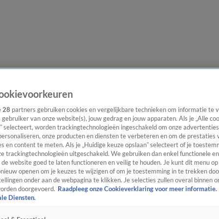
lgangen
Interviews
Uitzending bijwonen
Podcast
Shop
Veelgesteld
ookievoorkeuren
e
28
partners gebruiken cookies en vergelijkbare technieken om informatie te
s gebruiker van onze website(s), jouw gedrag en jouw apparaten. Als je „Alle co
” selecteert, worden trackingtechnologieën ingeschakeld om onze advertenties
ijwonen
personaliseren, onze producten en diensten te verbeteren en om de prestaties 
s en content te meten. Als je „Huidige keuze opslaan” selecteert of je toestemm
e trackingtechnologieën uitgeschakeld. We gebruiken dan enkel functionele en
de website goed te laten functioneren en veilig te houden. Je kunt dit menu op
ieuw openen om je keuzes te wijzigen of om je toestemming in te trekken door
ellingen onder aan de webpagina te klikken. Je selecties zullen overal binnen o
orden doorgevoerd.
Raadpleeg onze Cookieverklaring voor meer informatie.
ale Diensten.