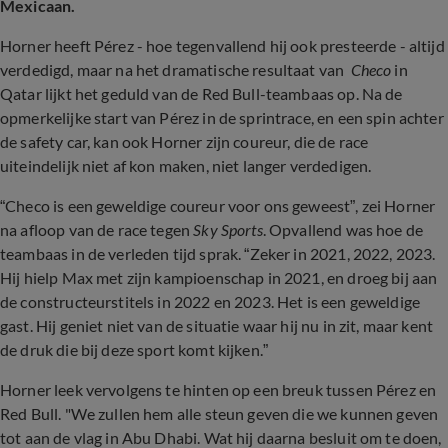
Mexicaan.
Horner heeft Pérez - hoe tegenvallend hij ook presteerde - altijd
verdedigd, maar na het dramatische resultaat van
Checo
in
Qatar lijkt het geduld van de Red Bull-teambaas op. Na de
opmerkelijke start van Pérez in de sprintrace, en een spin achter
de safety car, kan ook Horner zijn coureur, die de race
uiteindelijk niet af kon maken, niet langer verdedigen.
“Checo is een geweldige coureur voor ons geweest”, zei Horner
na afloop van de race tegen
Sky Sports
. Opvallend was hoe de
teambaas in de verleden tijd sprak. “Zeker in 2021, 2022, 2023.
Hij hielp Max met zijn kampioenschap in 2021, en droeg bij aan
de constructeurstitels in 2022 en 2023. Het is een geweldige
gast. Hij geniet niet van de situatie waar hij nu in zit, maar kent
de druk die bij deze sport komt kijken.”
Horner leek vervolgens te hinten op een breuk tussen Pérez en
Red Bull. "We zullen hem alle steun geven die we kunnen geven
tot aan de vlag in Abu Dhabi. Wat hij daarna besluit om te doen,