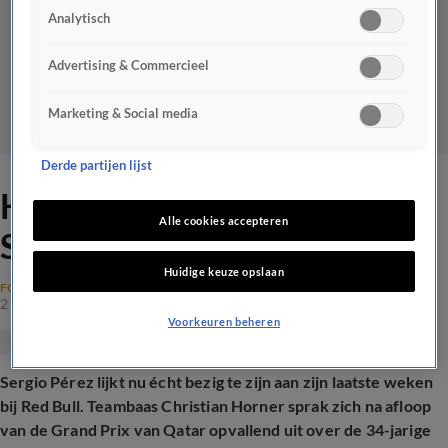
Analytisch
Advertising & Commercieel
Marketing & Social media
Derde partijen lijst
Horner hint op vertrek
Alle cookies accepteren
Sergio Pérez bij Red Bull
Huidige keuze opslaan
FORMULE 1
2 dec 2024, 13:22
Voorkeuren beheren
Sergio Pérez lijkt nu écht bezig te zijn aan zijn laatste weken
bij Red Bull. Teambaas Christian Horner sprak zich na afloop
van de Grand Prix van Qatar opvallend uit over de 34-jarige