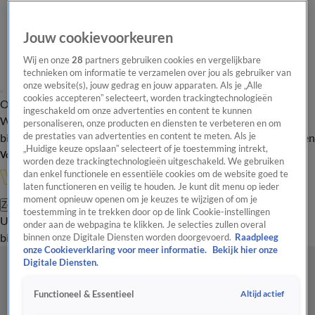
Jouw cookievoorkeuren
Wij en onze
28
partners gebruiken cookies en vergelijkbare
technieken om informatie te verzamelen over jou als gebruiker van
onze website(s), jouw gedrag en jouw apparaten. Als je „Alle
cookies accepteren” selecteert, worden trackingtechnologieën
Overzicht
In de
Onze programma's
Uitzendingen
Onze gezichten
ingeschakeld om onze advertenties en content te kunnen
Wandelgangen
Interviews
Uitzending
personaliseren, onze producten en diensten te verbeteren en om
bijwonen
de prestaties van advertenties en content te meten. Als je
Podcast
Shop
Veelgestelde vragen
Kijkersvraag insturen
„Huidige keuze opslaan” selecteert of je toestemming intrekt,
Volg Vandaag Inside
worden deze trackingtechnologieën uitgeschakeld. We gebruiken
dan enkel functionele en essentiële cookies om de website goed te
laten functioneren en veilig te houden. Je kunt dit menu op ieder
moment opnieuw openen om je keuzes te wijzigen of om je
Zoeken
toestemming in te trekken door op de link Cookie-instellingen
Uitzendingen
Vandaag Inside
De Oranjezomer
Shop
Uitzending
onder aan de webpagina te klikken. Je selecties zullen overal
bijwonen
binnen onze Digitale Diensten worden doorgevoerd.
Raadpleeg
onze Cookieverklaring voor meer informatie.
Bekijk hier onze
Digitale Diensten.
Altijd actief
Functioneel & Essentieel