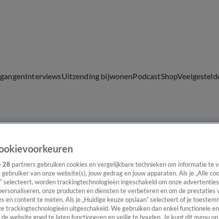
lgangen
Interviews
Uitzending bijwonen
Podcast
Shop
Veelgesteld
ijwonen
ookievoorkeuren
e
28
partners gebruiken cookies en vergelijkbare technieken om informatie te
s gebruiker van onze website(s), jouw gedrag en jouw apparaten. Als je „Alle co
” selecteert, worden trackingtechnologieën ingeschakeld om onze advertenties
personaliseren, onze producten en diensten te verbeteren en om de prestaties 
s en content te meten. Als je „Huidige keuze opslaan” selecteert of je toestemm
e trackingtechnologieën uitgeschakeld. We gebruiken dan enkel functionele en
de website goed te laten functioneren en veilig te houden. Je kunt dit menu op