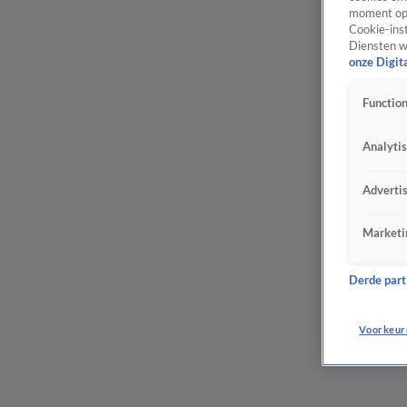
moment opn
Cookie-inst
Diensten w
onze Digit
Function
Analyti
Adverti
Marketi
Derde parti
Voorkeur