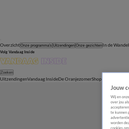
Overzicht
In de Wande
Onze programma's
Uitzendingen
Onze gezichten
Volg Vandaag Inside
Zoeken
Uitzendingen
Vandaag Inside
De Oranjezomer
Shop
Uitzending b
Jouw c
Wij en onz
over jou al
accepteren
te kunnen 
advertentie
worden dez
cookies om 