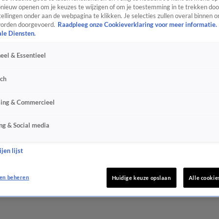
ieuw openen om je keuzes te wijzigen of om je toestemming in te trekken door
ellingen onder aan de webpagina te klikken. Je selecties zullen overal binnen o
orden doorgevoerd.
Raadpleeg onze Cookieverklaring voor meer informatie.
ale Diensten.
eel & Essentieel
sch
sing & Commercieel
ng & Social media
jen lijst
en beheren
Huidige keuze opslaan
Alle cookie