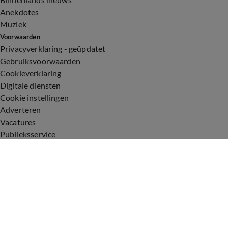
Anekdotes
Muziek
Voorwaarden
Privacyverklaring - geüpdatet
Gebruiksvoorwaarden
Cookieverklaring
Digitale diensten
Cookie instellingen
Adverteren
Vacatures
Publieksservice
Toegankelijkheid
Uitzendingen
Vandaag Inside
De Oranjezomer
De Oranjezondag
Veronica Inside
Veronica Offside