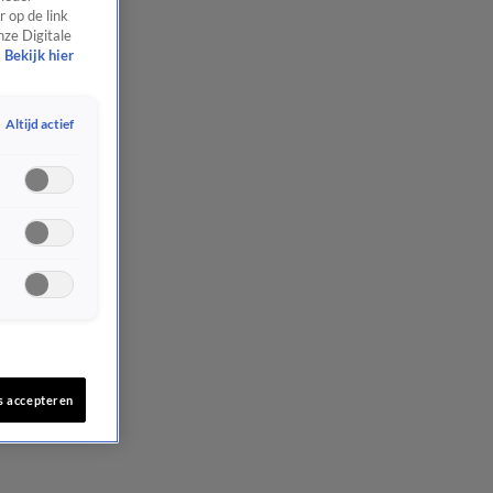
 op de link
nze Digitale
Bekijk hier
Altijd actief
s accepteren