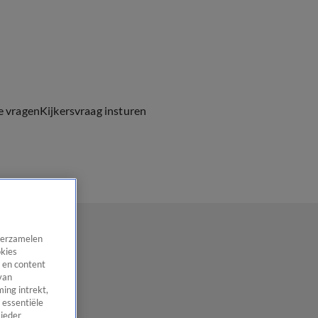
e vragen
Kijkersvraag insturen
 verzamelen
okies
 en content
van
ing intrekt,
 essentiële
 ieder