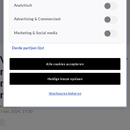
Analytisch
Advertising & Commercieel
Marketing & Social media
Derde partijen lijst
Verstappen is helemaal klaar
Alle cookies accepteren
met moeilijke auto: 'In het
Huidige keuze opslaan
museum schuiven en niet
meer aanraken'
Voorkeuren beheren
FORMULE 1
7 dec 2024, 17:30