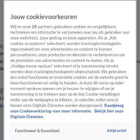
Jouw cookievoorkeuren
Wij en onze
28
partners gebruiken cookies en vergelijkbare
technieken om informatie te verzamelen over jou als gebruiker van
onze website(s), jouw gedrag en jouw apparaten. Als je „Alle
cookies accepteren” selecteert, worden trackingtechnologieën
Overzicht
In de
Onze programma's
Uitzendingen
Onze gezichten
ingeschakeld om onze advertenties en content te kunnen
Wandelgangen
Interviews
Uitzending
personaliseren, onze producten en diensten te verbeteren en om
bijwonen
de prestaties van advertenties en content te meten. Als je
Podcast
Shop
Veelgestelde vragen
Kijkersvraag insturen
„Huidige keuze opslaan” selecteert of je toestemming intrekt,
Volg Vandaag Inside
worden deze trackingtechnologieën uitgeschakeld. We gebruiken
dan enkel functionele en essentiële cookies om de website goed te
laten functioneren en veilig te houden. Je kunt dit menu op ieder
moment opnieuw openen om je keuzes te wijzigen of om je
Zoeken
toestemming in te trekken door op de link Cookie-instellingen
Uitzendingen
Vandaag Inside
De Oranjezomer
Shop
Uitzending
onder aan de webpagina te klikken. Je selecties zullen overal
bijwonen
binnen onze Digitale Diensten worden doorgevoerd.
Raadpleeg
onze Cookieverklaring voor meer informatie.
Bekijk hier onze
Digitale Diensten.
Altijd actief
Functioneel & Essentieel