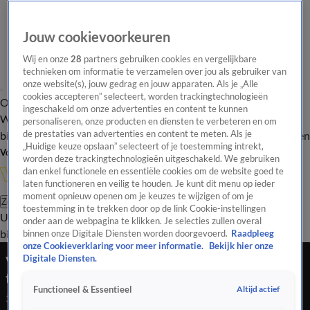
Jouw cookievoorkeuren
Wij en onze
28
partners gebruiken cookies en vergelijkbare
technieken om informatie te verzamelen over jou als gebruiker van
onze website(s), jouw gedrag en jouw apparaten. Als je „Alle
cookies accepteren” selecteert, worden trackingtechnologieën
Overzicht
In de
Onze programma's
Uitzendingen
Onze gezichten
ingeschakeld om onze advertenties en content te kunnen
Wandelgangen
Interviews
Uitzending
personaliseren, onze producten en diensten te verbeteren en om
bijwonen
de prestaties van advertenties en content te meten. Als je
Podcast
Shop
Veelgestelde vragen
Kijkersvraag insturen
„Huidige keuze opslaan” selecteert of je toestemming intrekt,
Volg Vandaag Inside
worden deze trackingtechnologieën uitgeschakeld. We gebruiken
dan enkel functionele en essentiële cookies om de website goed te
laten functioneren en veilig te houden. Je kunt dit menu op ieder
moment opnieuw openen om je keuzes te wijzigen of om je
Zoeken
toestemming in te trekken door op de link Cookie-instellingen
Uitzendingen
Vandaag Inside
De Oranjezomer
Shop
Uitzending
onder aan de webpagina te klikken. Je selecties zullen overal
bijwonen
binnen onze Digitale Diensten worden doorgevoerd.
Raadpleeg
onze Cookieverklaring voor meer informatie.
Bekijk hier onze
Virgil van Dijk onderbreekt Valentijn Driessen
Digitale Diensten.
tijdens het raten van outfits van Oranje-spelers!
Altijd actief
Functioneel & Essentieel
3 juni 2026, 13:27