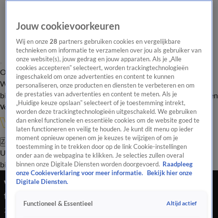
Jouw cookievoorkeuren
Wij en onze
28
partners gebruiken cookies en vergelijkbare
technieken om informatie te verzamelen over jou als gebruiker van
onze website(s), jouw gedrag en jouw apparaten. Als je „Alle
cookies accepteren” selecteert, worden trackingtechnologieën
Overzicht
In de
Onze programma's
Uitzendingen
Onze gezichten
ingeschakeld om onze advertenties en content te kunnen
Wandelgangen
Interviews
Uitzending
personaliseren, onze producten en diensten te verbeteren en om
bijwonen
de prestaties van advertenties en content te meten. Als je
Podcast
Shop
Veelgestelde vragen
Kijkersvraag insturen
„Huidige keuze opslaan” selecteert of je toestemming intrekt,
Volg Vandaag Inside
worden deze trackingtechnologieën uitgeschakeld. We gebruiken
dan enkel functionele en essentiële cookies om de website goed te
laten functioneren en veilig te houden. Je kunt dit menu op ieder
moment opnieuw openen om je keuzes te wijzigen of om je
Zoeken
toestemming in te trekken door op de link Cookie-instellingen
Uitzendingen
Vandaag Inside
De Oranjezomer
Shop
Uitzending
onder aan de webpagina te klikken. Je selecties zullen overal
bijwonen
binnen onze Digitale Diensten worden doorgevoerd.
Raadpleeg
onze Cookieverklaring voor meer informatie.
Bekijk hier onze
Video: koning Willem-Alexander spreekt Oranje
Digitale Diensten.
trots toe in kleedkamer na zege op Zweden
Altijd actief
Functioneel & Essentieel
21 juni 2026, 16:46