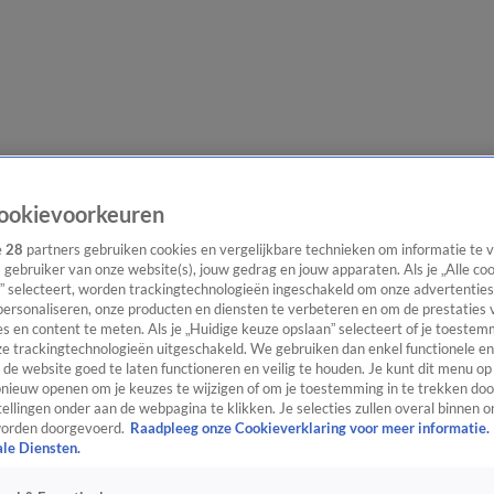
lgangen
Interviews
Uitzending bijwonen
Podcast
Shop
Veelgesteld
ookievoorkeuren
e
28
partners gebruiken cookies en vergelijkbare technieken om informatie te
s gebruiker van onze website(s), jouw gedrag en jouw apparaten. Als je „Alle co
” selecteert, worden trackingtechnologieën ingeschakeld om onze advertenties
ijwonen
personaliseren, onze producten en diensten te verbeteren en om de prestaties 
s en content te meten. Als je „Huidige keuze opslaan” selecteert of je toestemm
e trackingtechnologieën uitgeschakeld. We gebruiken dan enkel functionele en
de website goed te laten functioneren en veilig te houden. Je kunt dit menu op
ieuw openen om je keuzes te wijzigen of om je toestemming in te trekken door
ellingen onder aan de webpagina te klikken. Je selecties zullen overal binnen o
orden doorgevoerd.
Raadpleeg onze Cookieverklaring voor meer informatie.
ale Diensten.