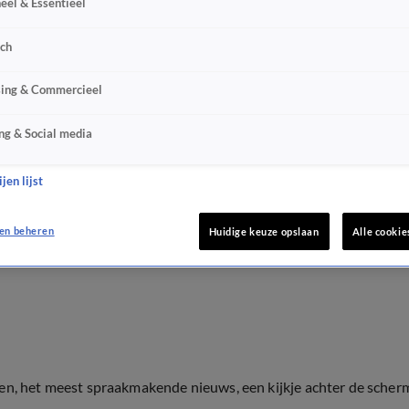
eel & Essentieel
sch
sing & Commercieel
ng & Social media
jen lijst
en beheren
Huidige keuze opslaan
Alle cookie
ten, het meest spraakmakende nieuws, een kijkje achter de scher