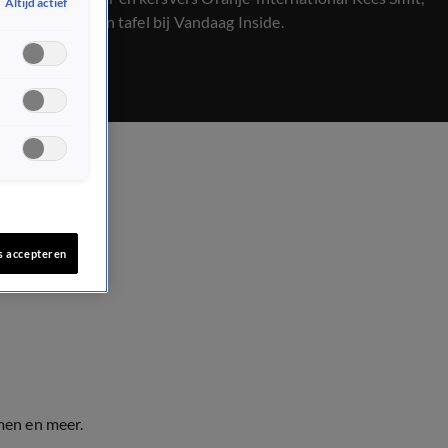
Altijd actief
vertelt hij aan tafel bij Vandaag Inside.
s accepteren
men en meer.