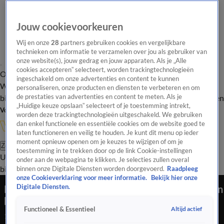
Jouw cookievoorkeuren
Wij en onze
28
partners gebruiken cookies en vergelijkbare
technieken om informatie te verzamelen over jou als gebruiker van
onze website(s), jouw gedrag en jouw apparaten. Als je „Alle
cookies accepteren” selecteert, worden trackingtechnologieën
Overzicht
In de
Onze programma's
Uitzendingen
Onze gezichten
ingeschakeld om onze advertenties en content te kunnen
Wandelgangen
Interviews
Uitzending
personaliseren, onze producten en diensten te verbeteren en om
bijwonen
de prestaties van advertenties en content te meten. Als je
Podcast
Shop
Veelgestelde vragen
Kijkersvraag insturen
„Huidige keuze opslaan” selecteert of je toestemming intrekt,
Volg Vandaag Inside
worden deze trackingtechnologieën uitgeschakeld. We gebruiken
dan enkel functionele en essentiële cookies om de website goed te
laten functioneren en veilig te houden. Je kunt dit menu op ieder
moment opnieuw openen om je keuzes te wijzigen of om je
Zoeken
toestemming in te trekken door op de link Cookie-instellingen
Uitzendingen
Vandaag Inside
De Oranjezomer
Shop
Uitzending
onder aan de webpagina te klikken. Je selecties zullen overal
bijwonen
binnen onze Digitale Diensten worden doorgevoerd.
Raadpleeg
onze Cookieverklaring voor meer informatie.
Bekijk hier onze
Rutger Castricum geeft Veerman gelijk: 'Koeman
Digitale Diensten.
heeft hem laten bungelen!'
Altijd actief
Functioneel & Essentieel
13 juni 2026, 22:59