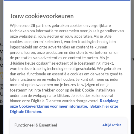
Jouw cookievoorkeuren
Wij en onze
28
partners gebruiken cookies en vergelijkbare
technieken om informatie te verzamelen over jou als gebruiker van
onze website(s), jouw gedrag en jouw apparaten. Als je „Alle
cookies accepteren” selecteert, worden trackingtechnologieën
Overzicht
In de
Onze programma's
Uitzendingen
Onze gezichten
ingeschakeld om onze advertenties en content te kunnen
Wandelgangen
Interviews
Uitzending
personaliseren, onze producten en diensten te verbeteren en om
bijwonen
de prestaties van advertenties en content te meten. Als je
Podcast
Shop
Veelgestelde vragen
Kijkersvraag insturen
„Huidige keuze opslaan” selecteert of je toestemming intrekt,
Volg Vandaag Inside
worden deze trackingtechnologieën uitgeschakeld. We gebruiken
dan enkel functionele en essentiële cookies om de website goed te
laten functioneren en veilig te houden. Je kunt dit menu op ieder
moment opnieuw openen om je keuzes te wijzigen of om je
Zoeken
toestemming in te trekken door op de link Cookie-instellingen
Uitzendingen
Vandaag Inside
De Oranjezomer
Shop
Uitzending
onder aan de webpagina te klikken. Je selecties zullen overal
bijwonen
binnen onze Digitale Diensten worden doorgevoerd.
Raadpleeg
onze Cookieverklaring voor meer informatie.
Bekijk hier onze
René van der Gijp heeft niet zoveel met huidige
Digitale Diensten.
lichting van het Nederlands elftal: 'Er zit niks in'
Altijd actief
Functioneel & Essentieel
23 juni 2026, 19:35