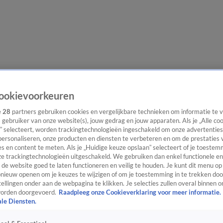
lgangen
Interviews
Uitzending bijwonen
Podcast
Shop
Veelgesteld
ookievoorkeuren
e
28
partners gebruiken cookies en vergelijkbare technieken om informatie te
s gebruiker van onze website(s), jouw gedrag en jouw apparaten. Als je „Alle co
” selecteert, worden trackingtechnologieën ingeschakeld om onze advertenties
ijwonen
personaliseren, onze producten en diensten te verbeteren en om de prestaties 
s en content te meten. Als je „Huidige keuze opslaan” selecteert of je toestemm
e trackingtechnologieën uitgeschakeld. We gebruiken dan enkel functionele en
de website goed te laten functioneren en veilig te houden. Je kunt dit menu op
ieuw openen om je keuzes te wijzigen of om je toestemming in te trekken door
ellingen onder aan de webpagina te klikken. Je selecties zullen overal binnen o
orden doorgevoerd.
Raadpleeg onze Cookieverklaring voor meer informatie.
ale Diensten.