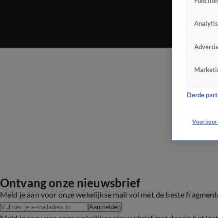
Function
Analyti
Adverti
Marketi
Derde parti
Voorkeur
Ontvang onze nieuwsbrief
Meld je aan voor onze wekelijkse mail vol met de beste fragmen
Aanmelden
Meld je aan voor onze wekelijkse nieuwsbrief met daarin het laa