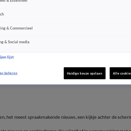
eel & Essentieel
sch
sing & Commercieel
ng & Social media
jen lijst
en beheren
Huidige keuze opslaan
Alle cookie
ten, het meest spraakmakende nieuws, een kijkje achter de scher
tste nieuws en aanbiedingen die wijzelf of in samenwerking met 