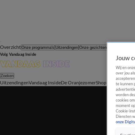
Overzicht
In de Wande
Onze programma's
Uitzendingen
Onze gezichten
Volg Vandaag Inside
Jouw c
Wij en onz
over jou al
Zoeken
accepteren
Uitzendingen
Vandaag Inside
De Oranjezomer
Shop
Uitzending b
te kunnen 
advertentie
worden dez
cookies om 
moment opn
Cookie-inst
Diensten w
onze Digit