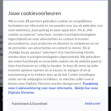
Jouw cookievoorkeuren
Wij en onze
28
partners gebruiken cookies en vergelijkbare
technieken om informatie te verzamelen over jou als gebruiker van
onze website(s), jouw gedrag en jouw apparaten. Als je „Alle
cookies accepteren” selecteert, worden trackingtechnologieën
Overzicht
In de
Onze programma's
Uitzendingen
Onze gezichten
ingeschakeld om onze advertenties en content te kunnen
Wandelgangen
Interviews
Uitzending
personaliseren, onze producten en diensten te verbeteren en om
bijwonen
de prestaties van advertenties en content te meten. Als je
Podcast
Shop
Veelgestelde vragen
Kijkersvraag insturen
„Huidige keuze opslaan” selecteert of je toestemming intrekt,
Volg Vandaag Inside
worden deze trackingtechnologieën uitgeschakeld. We gebruiken
dan enkel functionele en essentiële cookies om de website goed te
laten functioneren en veilig te houden. Je kunt dit menu op ieder
moment opnieuw openen om je keuzes te wijzigen of om je
Zoeken
toestemming in te trekken door op de link Cookie-instellingen
Uitzendingen
Vandaag Inside
De Oranjezomer
Shop
Uitzending
onder aan de webpagina te klikken. Je selecties zullen overal
bijwonen
binnen onze Digitale Diensten worden doorgevoerd.
Raadpleeg
onze Cookieverklaring voor meer informatie.
Bekijk hier onze
Nicky van der Gijp positief over toekomst
Digitale Diensten.
Oranje: 'Er komt echt veel talent aan'
Altijd actief
Functioneel & Essentieel
1 juli 2026, 18:50