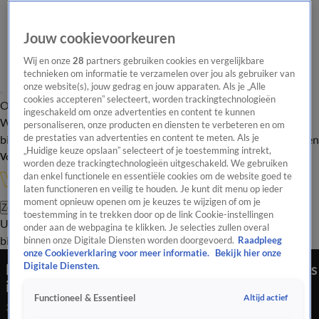
Jouw cookievoorkeuren
Wij en onze
28
partners gebruiken cookies en vergelijkbare
technieken om informatie te verzamelen over jou als gebruiker van
onze website(s), jouw gedrag en jouw apparaten. Als je „Alle
cookies accepteren” selecteert, worden trackingtechnologieën
Overzicht
In de
Onze programma's
Uitzendingen
Onze gezichten
ingeschakeld om onze advertenties en content te kunnen
Wandelgangen
Interviews
Uitzending
personaliseren, onze producten en diensten te verbeteren en om
bijwonen
de prestaties van advertenties en content te meten. Als je
Podcast
Shop
Veelgestelde vragen
Kijkersvraag insturen
„Huidige keuze opslaan” selecteert of je toestemming intrekt,
Volg Vandaag Inside
worden deze trackingtechnologieën uitgeschakeld. We gebruiken
dan enkel functionele en essentiële cookies om de website goed te
laten functioneren en veilig te houden. Je kunt dit menu op ieder
moment opnieuw openen om je keuzes te wijzigen of om je
Zoeken
toestemming in te trekken door op de link Cookie-instellingen
Uitzendingen
Vandaag Inside
De Oranjezomer
Shop
Uitzending
onder aan de webpagina te klikken. Je selecties zullen overal
bijwonen
binnen onze Digitale Diensten worden doorgevoerd.
Raadpleeg
onze Cookieverklaring voor meer informatie.
Bekijk hier onze
Na nederlaag Oranje: man vernielt alle vlaggetjes
Digitale Diensten.
in straat met heggenschaar
Altijd actief
Functioneel & Essentieel
30 juni 2026, 20:16