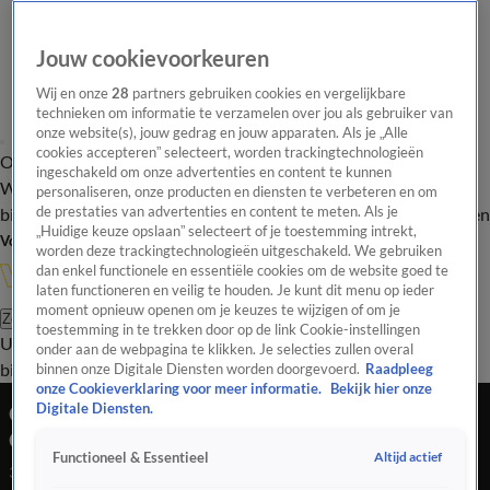
Jouw cookievoorkeuren
Wij en onze
28
partners gebruiken cookies en vergelijkbare
technieken om informatie te verzamelen over jou als gebruiker van
onze website(s), jouw gedrag en jouw apparaten. Als je „Alle
cookies accepteren” selecteert, worden trackingtechnologieën
Overzicht
In de
Onze programma's
Uitzendingen
Onze gezichten
ingeschakeld om onze advertenties en content te kunnen
Wandelgangen
Interviews
Uitzending
personaliseren, onze producten en diensten te verbeteren en om
bijwonen
de prestaties van advertenties en content te meten. Als je
Podcast
Shop
Veelgestelde vragen
Kijkersvraag insturen
„Huidige keuze opslaan” selecteert of je toestemming intrekt,
Volg Vandaag Inside
worden deze trackingtechnologieën uitgeschakeld. We gebruiken
dan enkel functionele en essentiële cookies om de website goed te
laten functioneren en veilig te houden. Je kunt dit menu op ieder
moment opnieuw openen om je keuzes te wijzigen of om je
Zoeken
toestemming in te trekken door op de link Cookie-instellingen
Uitzendingen
Vandaag Inside
De Oranjezomer
Shop
Uitzending
onder aan de webpagina te klikken. Je selecties zullen overal
bijwonen
binnen onze Digitale Diensten worden doorgevoerd.
Raadpleeg
onze Cookieverklaring voor meer informatie.
Bekijk hier onze
Opa Frenkie de Jong reageert op WK-exit
Digitale Diensten.
Oranje: 'Ik ben geen bondscoach, maar...'
Altijd actief
Functioneel & Essentieel
30 juni 2026, 17:30